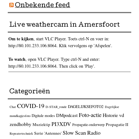
Onbekende feed
Live weathercam in Amersfoort
Om te kijken
, start VLC Player. Toets ctrl-N en voer in:
http://80.101.233.106:8064. Klik vervolgens op 'Afspelen'.
To watch
, open VLC Player. Type ctrl-N and enter:
http://80.101.233.106:8064. Then click on 'Play'.
Categorieën
COVID-19
DAGELIJKSEFOTO2
Chat
D-STAR_ronde
Dagelijkse
Foto-actie
Historie vd
DMpodcast
Digitale modes
mondkapjesfoto
PI3XDV
zendhobby
Muziektip
Propagatie II
Propagatie-onderwerp
Slow Scan Radio
Serie 'Antennes'
Repeatertechniek