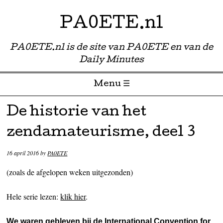
PA0ETE.nl
PA0ETE.nl is de site van PA0ETE en van de
Daily Minutes
Menu ☰
Skip to content
De historie van het
zendamateurisme, deel 3
16 april 2016
by
PA0ETE
(zoals de afgelopen weken uitgezonden)
Hele serie lezen:
klik hier
.
We waren gebleven bij de International Convention for