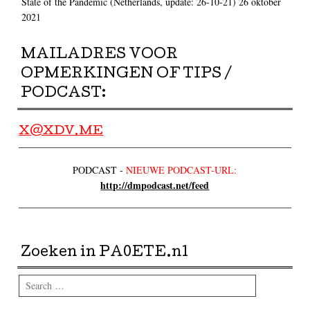
State of the Pandemic (Netherlands, update: 26-10-21)
26 oktober
2021
MAILADRES VOOR
OPMERKINGEN OF TIPS /
PODCAST:
X@XDV.ME
PODCAST -
NIEUWE PODCAST-URL:
http://dmpodcast.net/feed
Zoeken in PA0ETE.nl
Search