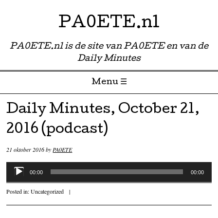
PA0ETE.nl
PA0ETE.nl is de site van PA0ETE en van de
Daily Minutes
Menu ☰
Skip to content
Daily Minutes, October 21,
2016 (podcast)
21 oktober 2016
by
PA0ETE
Audiospeler
00:00
00:00
Posted in:
Uncategorized
|