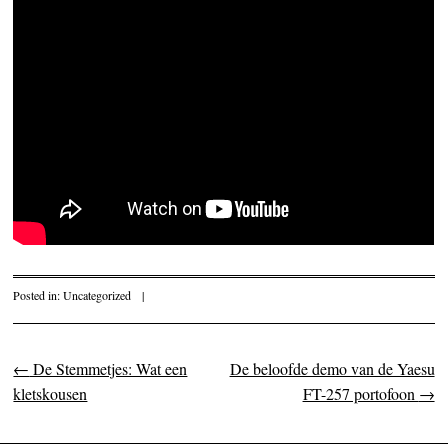
Posted in:
Uncategorized
|
←
De Stemmetjes: Wat een
De beloofde demo van de Yaesu
Post navigation
kletskousen
FT-257 portofoon
→