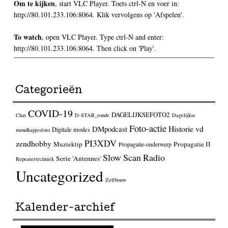
Om te kijken
, start VLC Player. Toets ctrl-N en voer in:
http://80.101.233.106:8064. Klik vervolgens op 'Afspelen'.
To watch
, open VLC Player. Type ctrl-N and enter:
http://80.101.233.106:8064. Then click on 'Play'.
Categorieën
COVID-19
DAGELIJKSEFOTO2
Chat
D-STAR_ronde
Dagelijkse
Foto-actie
Historie vd
DMpodcast
Digitale modes
mondkapjesfoto
PI3XDV
zendhobby
Muziektip
Propagatie II
Propagatie-onderwerp
Slow Scan Radio
Serie 'Antennes'
Repeatertechniek
Uncategorized
Zelfbouw
Kalender-archief