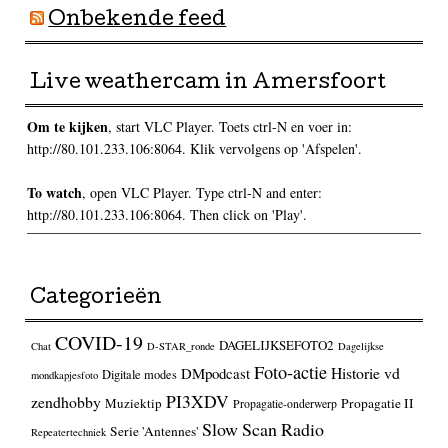
Onbekende feed
Live weathercam in Amersfoort
Om te kijken
, start VLC Player. Toets ctrl-N en voer in:
http://80.101.233.106:8064. Klik vervolgens op 'Afspelen'.
To watch
, open VLC Player. Type ctrl-N and enter:
http://80.101.233.106:8064. Then click on 'Play'.
Categorieën
COVID-19
DAGELIJKSEFOTO2
Chat
D-STAR_ronde
Dagelijkse
Foto-actie
Historie vd
DMpodcast
Digitale modes
mondkapjesfoto
PI3XDV
zendhobby
Muziektip
Propagatie II
Propagatie-onderwerp
Slow Scan Radio
Serie 'Antennes'
Repeatertechniek