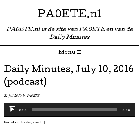
PA0ETE.nl
PA0ETE.nl is de site van PA0ETE en van de
Daily Minutes
Menu ☰
Skip to content
Daily Minutes, July 10, 2016
(podcast)
22 juli 2016
by
PA0ETE
Audiospeler
00:00
00:00
Posted in:
Uncategorized
|