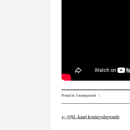
Posted in:
Uncategorized
|
←
QSL-kaart koningsdagronde
Post navigati