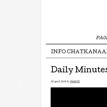
PA0E
Menu ☰
Skip to content
INFO CHATKANAA
Daily Minutes
30 april 2016
by
PA0ETE