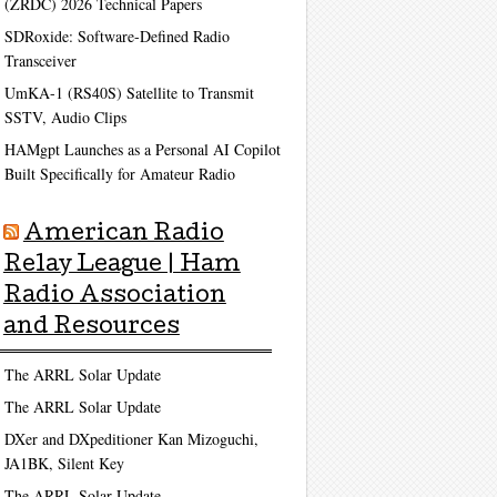
(ZRDC) 2026 Technical Papers
SDRoxide: Software-Defined Radio
Transceiver
UmKA-1 (RS40S) Satellite to Transmit
SSTV, Audio Clips
HAMgpt Launches as a Personal AI Copilot
Built Specifically for Amateur Radio
American Radio
Relay League | Ham
Radio Association
and Resources
The ARRL Solar Update
The ARRL Solar Update
DXer and DXpeditioner Kan Mizoguchi,
JA1BK, Silent Key
The ARRL Solar Update