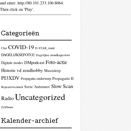
and enter: http://80.101.233.106:8064.
Then click on 'Play'.
Categorieën
COVID-19
Chat
D-STAR_ronde
DAGELIJKSEFOTO2
Dagelijkse mondkapjesfoto
Foto-actie
DMpodcast
Digitale modes
Historie vd zendhobby
Muziektip
PI3XDV
Propagatie II
Propagatie-onderwerp
Slow Scan
Serie 'Antennes'
Repeatertechniek
Uncategorized
Radio
Zelfbouw
Kalender-archief