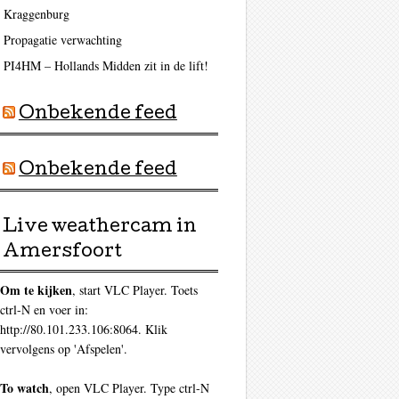
Kraggenburg
Propagatie verwachting
PI4HM – Hollands Midden zit in de lift!
Onbekende feed
Onbekende feed
Live weathercam in
Amersfoort
Om te kijken
, start VLC Player. Toets
ctrl-N en voer in:
http://80.101.233.106:8064. Klik
vervolgens op 'Afspelen'.
To watch
, open VLC Player. Type ctrl-N