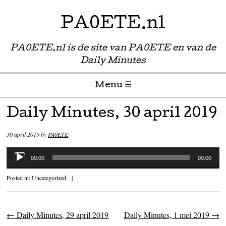
PA0ETE.nl
PA0ETE.nl is de site van PA0ETE en van de
Daily Minutes
Menu ☰
Skip to content
Daily Minutes, 30 april 2019
30 april 2019
by
PA0ETE
Audiospeler
00:00
00:00
Posted in:
Uncategorized
|
←
Daily Minutes, 29 april 2019
Daily Minutes, 1 mei 2019
→
Post navigation