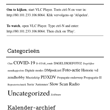
Om te kijken
, start VLC Player. Toets ctrl-N en voer in:
http://80.101.233.106:8064. Klik vervolgens op 'Afspelen'.
To watch
, open VLC Player. Type ctrl-N and enter:
http://80.101.233.106:8064. Then click on 'Play'.
Categorieën
COVID-19
DAGELIJKSEFOTO2
Chat
D-STAR_ronde
Dagelijkse
Foto-actie
Historie vd
DMpodcast
Digitale modes
mondkapjesfoto
PI3XDV
zendhobby
Muziektip
Propagatie II
Propagatie-onderwerp
Slow Scan Radio
Serie 'Antennes'
Repeatertechniek
Uncategorized
Zelfbouw
Kalender-archief