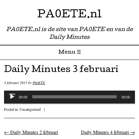
PA0ETE.nl
PA0ETE.nl is de site van PA0ETE en van de
Daily Minutes
Menu ☰
Skip to content
Daily Minutes 3 februari
3 februari 2015
by
PA0ETE
Audiospeler
00:00
00:00
Posted in:
Uncategorized
|
←
Daily Minutes 2 februari
Daily Minutes 4 februari
→
Post navigation