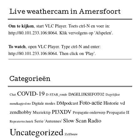
Live weathercam in Amersfoort
Om te kijken
, start VLC Player. Toets ctrl-N en voer in:
http://80.101.233.106:8064. Klik vervolgens op 'Afspelen'.
To watch
, open VLC Player. Type ctrl-N and enter:
http://80.101.233.106:8064. Then click on 'Play'.
Categorieën
COVID-19
DAGELIJKSEFOTO2
Chat
D-STAR_ronde
Dagelijkse
Foto-actie
Historie vd
DMpodcast
Digitale modes
mondkapjesfoto
PI3XDV
zendhobby
Muziektip
Propagatie II
Propagatie-onderwerp
Slow Scan Radio
Serie 'Antennes'
Repeatertechniek
Uncategorized
Zelfbouw