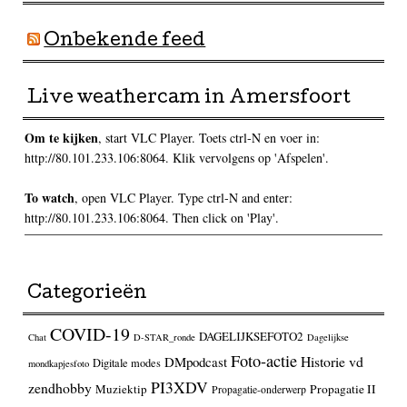
Onbekende feed
Live weathercam in Amersfoort
Om te kijken
, start VLC Player. Toets ctrl-N en voer in:
http://80.101.233.106:8064. Klik vervolgens op 'Afspelen'.
To watch
, open VLC Player. Type ctrl-N and enter:
http://80.101.233.106:8064. Then click on 'Play'.
Categorieën
COVID-19
DAGELIJKSEFOTO2
Chat
D-STAR_ronde
Dagelijkse
Foto-actie
Historie vd
DMpodcast
Digitale modes
mondkapjesfoto
PI3XDV
zendhobby
Muziektip
Propagatie II
Propagatie-onderwerp