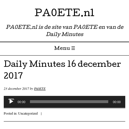
PA0ETE.nl
PA0ETE.nl is de site van PA0ETE en van de
Daily Minutes
Menu ☰
Skip to content
Daily Minutes 16 december
2017
23 december 2017
by
PA0ETE
Audiospeler
00:00
00:00
Posted in:
Uncategorized
|