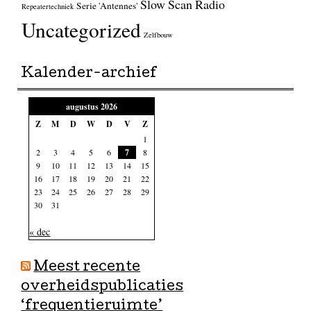
Slow Scan Radio
Serie 'Antennes'
Repeatertechniek
Uncategorized
Zelfbouw
Kalender-archief
augustus 2026
Z
M
D
W
D
V
Z
1
2
3
4
5
6
7
8
9
10
11
12
13
14
15
16
17
18
19
20
21
22
23
24
25
26
27
28
29
30
31
« dec
Meest recente
overheidspublicaties
‘frequentieruimte’