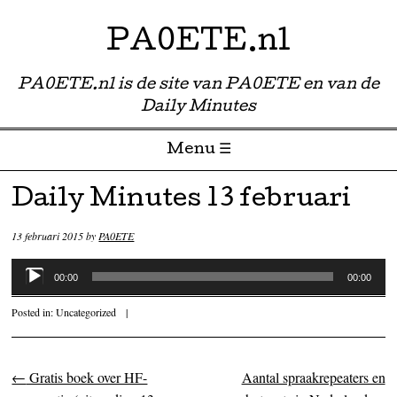
PA0ETE.nl
PA0ETE.nl is de site van PA0ETE en van de
Daily Minutes
Menu ☰
Skip to content
Daily Minutes 13 februari
13 februari 2015
by
PA0ETE
Audiospeler
00:00
00:00
Posted in:
Uncategorized
|
←
Gratis boek over HF-
Aantal spraakrepeaters en
Post navigation