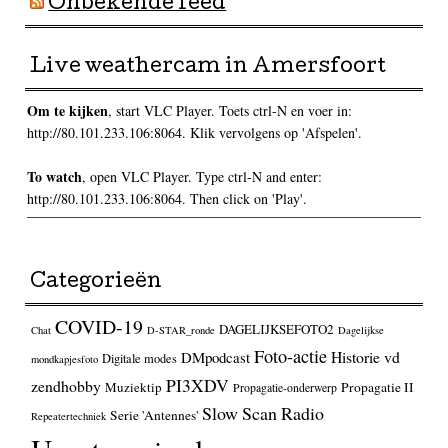
Onbekende feed
Live weathercam in Amersfoort
Om te kijken
, start VLC Player. Toets ctrl-N en voer in:
http://80.101.233.106:8064. Klik vervolgens op 'Afspelen'.
To watch
, open VLC Player. Type ctrl-N and enter:
http://80.101.233.106:8064. Then click on 'Play'.
Categorieën
COVID-19
DAGELIJKSEFOTO2
Chat
D-STAR_ronde
Dagelijkse
Foto-actie
Historie vd
DMpodcast
Digitale modes
mondkapjesfoto
PI3XDV
zendhobby
Muziektip
Propagatie II
Propagatie-onderwerp
Slow Scan Radio
Serie 'Antennes'
Repeatertechniek