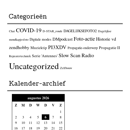
Categorieën
COVID-19
DAGELIJKSEFOTO2
Chat
D-STAR_ronde
Dagelijkse
Foto-actie
Historie vd
DMpodcast
Digitale modes
mondkapjesfoto
PI3XDV
zendhobby
Muziektip
Propagatie II
Propagatie-onderwerp
Slow Scan Radio
Serie 'Antennes'
Repeatertechniek
Uncategorized
Zelfbouw
Kalender-archief
augustus 2026
Z
M
D
W
D
V
Z
1
2
3
4
5
6
7
8
9
10
11
12
13
14
15
16
17
18
19
20
21
22