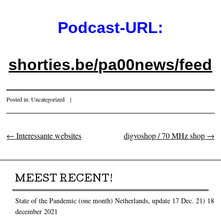
Podcast-URL:
shorties.be/pa00news/feed
Posted in:
Uncategorized
|
←
Interessante websites
digvoshop / 70 MHz shop
→
Post navigation
MEEST RECENT!
State of the Pandemic (one month) Netherlands, update 17 Dec. 21)
18
december 2021