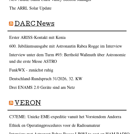
The ARRL Solar Update
DARC News
Erster ARISS-Kontakt mit Kenia
600. Jubiläumsausgabe mit Astronautin Rabea Rogge im Interview
Interview unter dem Turm #93: Berthold Waßmuth über Astronomie
und die erste Messe ASTRO
FunkWX - zunächst ruhig
Deutschland-Rundspruch 31/2026, 32. KW
Drei ENAMS 2.0 Geräte sind am Netz
VERON
C37EME: Unieke EME-expeditie vanuit het Vorstendom Andorra
Ethiek en Operatingprocedures voor de Radioamateur
Interview met Astronaut Rabea Rogge LB9NJ te gast op HAM RADIO