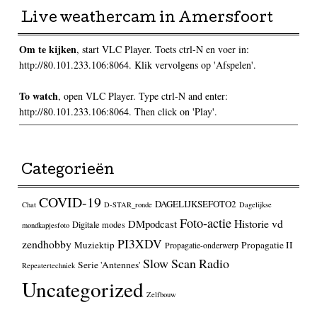
Live weathercam in Amersfoort
Om te kijken
, start VLC Player. Toets ctrl-N en voer in:
http://80.101.233.106:8064. Klik vervolgens op 'Afspelen'.
To watch
, open VLC Player. Type ctrl-N and enter:
http://80.101.233.106:8064. Then click on 'Play'.
Categorieën
COVID-19
DAGELIJKSEFOTO2
Chat
D-STAR_ronde
Dagelijkse
Foto-actie
Historie vd
DMpodcast
Digitale modes
mondkapjesfoto
PI3XDV
zendhobby
Muziektip
Propagatie II
Propagatie-onderwerp
Slow Scan Radio
Serie 'Antennes'
Repeatertechniek
Uncategorized
Zelfbouw