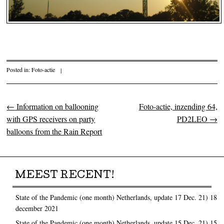
Posted in:
Foto-actie
|
←
Information on ballooning
Foto-actie, inzending 64,
Post navigation
with GPS receivers on party
PD2LEO
→
balloons from the Rain Report
MEEST RECENT!
State of the Pandemic (one month) Netherlands, update 17 Dec. 21)
18
december 2021
State of the Pandemic (one month) Netherlands, update 15 Dec. 21)
15