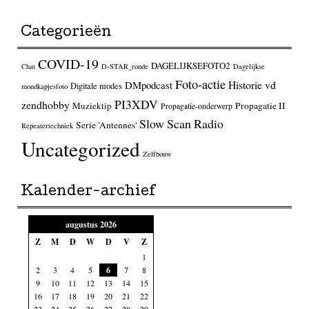
Categorieën
COVID-19
DAGELIJKSEFOTO2
Chat
D-STAR_ronde
Dagelijkse
Foto-actie
Historie vd
DMpodcast
Digitale modes
mondkapjesfoto
PI3XDV
zendhobby
Muziektip
Propagatie II
Propagatie-onderwerp
Slow Scan Radio
Serie 'Antennes'
Repeatertechniek
Uncategorized
Zelfbouw
Kalender-archief
augustus 2026
Z
M
D
W
D
V
Z
1
2
3
4
5
6
7
8
9
10
11
12
13
14
15
16
17
18
19
20
21
22
23
24
25
26
27
28
29