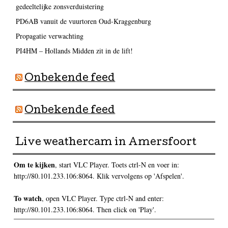
gedeeltelijke zonsverduistering
PD6AB vanuit de vuurtoren Oud-Kraggenburg
Propagatie verwachting
PI4HM – Hollands Midden zit in de lift!
Onbekende feed
Onbekende feed
Live weathercam in Amersfoort
Om te kijken
, start VLC Player. Toets ctrl-N en voer in:
http://80.101.233.106:8064. Klik vervolgens op 'Afspelen'.
To watch
, open VLC Player. Type ctrl-N and enter:
http://80.101.233.106:8064. Then click on 'Play'.