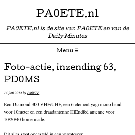
PA0ETE.nl
PA0ETE.nl is de site van PA0ETE en van de
Daily Minutes
Menu ☰
Skip to content
Foto-actie, inzending 63,
PD0MS
14 juni 2014
by
PA0ETE
Een Diamond 300 VHF/UHF, een 6 element yagi mono band
voor 10meter en een draadantenne HiEndfed antenne voor
10/20/40 home made.
Dit alles staat opgesteld in een versatower