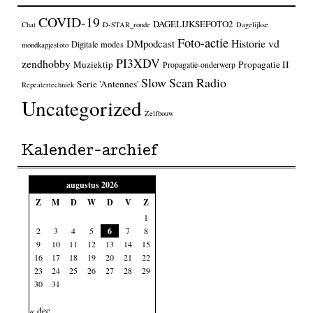
COVID-19
DAGELIJKSEFOTO2
Chat
D-STAR_ronde
Dagelijkse
Foto-actie
Historie vd
DMpodcast
Digitale modes
mondkapjesfoto
PI3XDV
zendhobby
Muziektip
Propagatie II
Propagatie-onderwerp
Slow Scan Radio
Serie 'Antennes'
Repeatertechniek
Uncategorized
Zelfbouw
Kalender-archief
augustus 2026
Z
M
D
W
D
V
Z
1
2
3
4
5
6
7
8
9
10
11
12
13
14
15
16
17
18
19
20
21
22
23
24
25
26
27
28
29
30
31
« dec