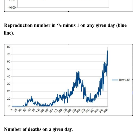
Reproduction number in % minus 1 on any given day (blue
line).
Number of deaths on a given day.