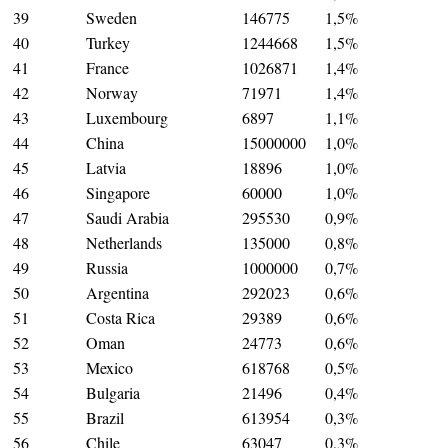
39
Sweden
146775
1,5%
40
Turkey
1244668
1,5%
41
France
1026871
1,4%
42
Norway
71971
1,4%
43
Luxembourg
6897
1,1%
44
China
15000000
1,0%
45
Latvia
18896
1,0%
46
Singapore
60000
1,0%
47
Saudi Arabia
295530
0,9%
48
Netherlands
135000
0,8%
49
Russia
1000000
0,7%
50
Argentina
292023
0,6%
51
Costa Rica
29389
0,6%
52
Oman
24773
0,6%
53
Mexico
618768
0,5%
54
Bulgaria
21496
0,4%
55
Brazil
613954
0,3%
56
Chile
63047
0,3%