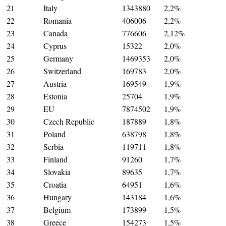
21
Italy
1343880
2,2%
22
Romania
406006
2,2%
23
Canada
776606
2,12%
24
Cyprus
15322
2,0%
25
Germany
1469353
2,0%
26
Switzerland
169783
2,0%
27
Austria
169549
1,9%
28
Estonia
25704
1,9%
29
EU
7874502
1,9%
30
Czech Republic
187889
1,8%
31
Poland
638798
1,8%
32
Serbia
119711
1,8%
33
Finland
91260
1,7%
34
Slovakia
89635
1,7%
35
Croatia
64951
1,6%
36
Hungary
143184
1,6%
37
Belgium
173899
1,5%
38
Greece
154273
1,5%