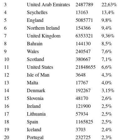
3
United Arab Emirates
2487789
22,63%
4
Seychelles
13163
13,4%
5
England
5085771
9,8%
6
Northern Ireland
154366
9,4%
7
United Kingdom
6353321
9,36%
8
Bahrain
144130
8,5%
9
Wales
240547
7,6%
10
Scotland
380667
7,1%
11
United States
21848655
6,6%
12
Isle of Man
3648
4,3%
13
Malta
17767
4,0%
14
Denmark
192267
3,15%
15
Slovenia
48170
2,6%
16
Ireland
121900
2,5%
17
Lithuania
57934
2,5%
18
Spain
1165825
2,5%
19
Iceland
3703
2,4%
20
Portugal
232725
2,3%