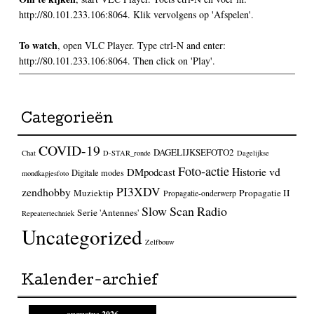
http://80.101.233.106:8064. Klik vervolgens op 'Afspelen'.
To watch
, open VLC Player. Type ctrl-N and enter:
http://80.101.233.106:8064. Then click on 'Play'.
Categorieën
COVID-19
DAGELIJKSEFOTO2
Chat
D-STAR_ronde
Dagelijkse
Foto-actie
Historie vd
DMpodcast
Digitale modes
mondkapjesfoto
PI3XDV
zendhobby
Muziektip
Propagatie II
Propagatie-onderwerp
Slow Scan Radio
Serie 'Antennes'
Repeatertechniek
Uncategorized
Zelfbouw
Kalender-archief