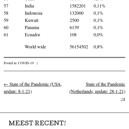
57
India
1582201
0,11%
58
Indonesia
132000
0,1%
59
Kuwait
2500
0,1%
60
Panama
6139
0,1%
61
Ecuador
108
0,0%
World wide
56154502
0,8%
Posted in:
COVID-19
|
←
State of the Pandemic (USA,
State of the Pandemic
Post navigation
update: 8-1-21)
(Netherlands, update: 28-1-21)
→
MEEST RECENT!