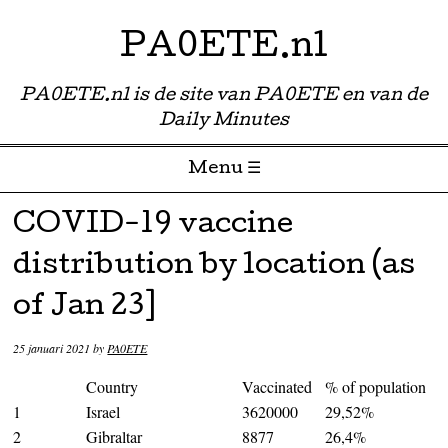
PA0ETE.nl
PA0ETE.nl is de site van PA0ETE en van de
Daily Minutes
Menu ☰
Skip to content
COVID-19 vaccine
distribution by location (as
of Jan 23]
25 januari 2021
by
PA0ETE
Country
Vaccinated
% of population
1
Israel
3620000
29,52%
2
Gibraltar
8877
26,4%