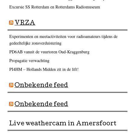
Excursie SS Rotterdam en Rotterdams Radiomuseum
VRZA
Experimenten en meetactiviteiten voor radioamateurs tijdens de
gedeeltelijke zonsverduistering
PD6AB vanuit de vuurtoren Oud-Kraggenburg
Propagatie verwachting
PI4HM – Hollands Midden zit in de lift!
Onbekende feed
Onbekende feed
Live weathercam in Amersfoort