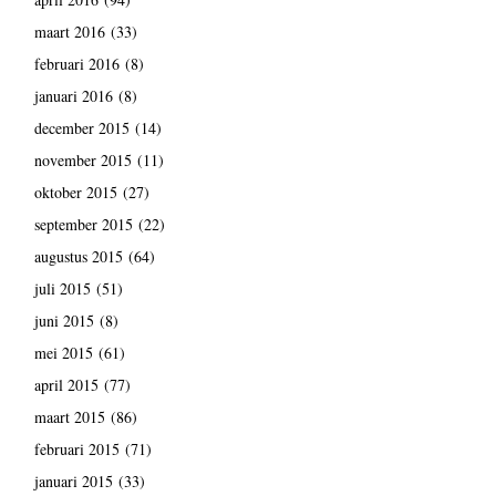
maart 2016
(33)
februari 2016
(8)
januari 2016
(8)
december 2015
(14)
november 2015
(11)
oktober 2015
(27)
september 2015
(22)
augustus 2015
(64)
juli 2015
(51)
juni 2015
(8)
mei 2015
(61)
april 2015
(77)
maart 2015
(86)
februari 2015
(71)
januari 2015
(33)