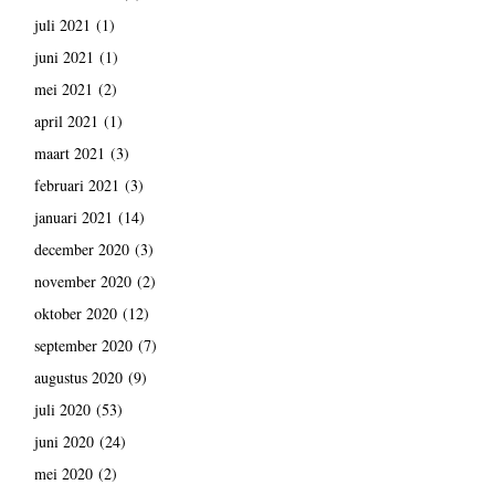
juli 2021
(1)
juni 2021
(1)
mei 2021
(2)
april 2021
(1)
maart 2021
(3)
februari 2021
(3)
januari 2021
(14)
december 2020
(3)
november 2020
(2)
oktober 2020
(12)
september 2020
(7)
augustus 2020
(9)
juli 2020
(53)
juni 2020
(24)
mei 2020
(2)