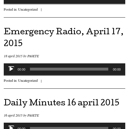
Posted in:
Uncategorized
|
Emergency Radio, April 17,
2015
18 april 2015
by
PA0ETE
Audiospeler
00:00
00:00
Posted in:
Uncategorized
|
Daily Minutes 16 april 2015
16 april 2015
by
PA0ETE
Audiospeler
00:00
00:00