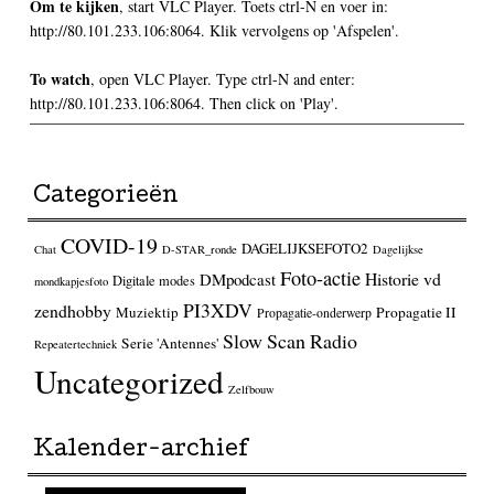
Om te kijken
, start VLC Player. Toets ctrl-N en voer in:
http://80.101.233.106:8064. Klik vervolgens op 'Afspelen'.
To watch
, open VLC Player. Type ctrl-N and enter:
http://80.101.233.106:8064. Then click on 'Play'.
Categorieën
COVID-19
DAGELIJKSEFOTO2
Chat
D-STAR_ronde
Dagelijkse
Foto-actie
Historie vd
DMpodcast
Digitale modes
mondkapjesfoto
PI3XDV
zendhobby
Muziektip
Propagatie II
Propagatie-onderwerp
Slow Scan Radio
Serie 'Antennes'
Repeatertechniek
Uncategorized
Zelfbouw
Kalender-archief