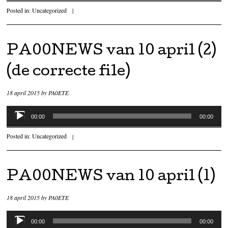
Posted in:
Uncategorized
|
PA00NEWS van 10 april (2)
(de correcte file)
18 april 2015
by
PA0ETE
Audiospeler
00:00
00:00
Posted in:
Uncategorized
|
PA00NEWS van 10 april (1)
18 april 2015
by
PA0ETE
Audiospeler
00:00
00:00