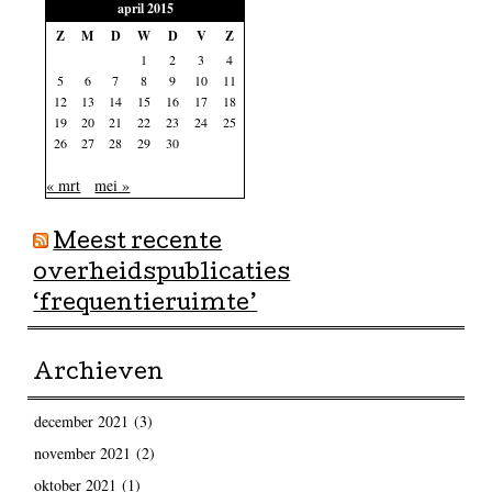
april 2015
Z
M
D
W
D
V
Z
1
2
3
4
5
6
7
8
9
10
11
12
13
14
15
16
17
18
19
20
21
22
23
24
25
26
27
28
29
30
« mrt
mei »
Meest recente
overheidspublicaties
‘frequentieruimte’
Archieven
december 2021
(3)
november 2021
(2)
oktober 2021
(1)