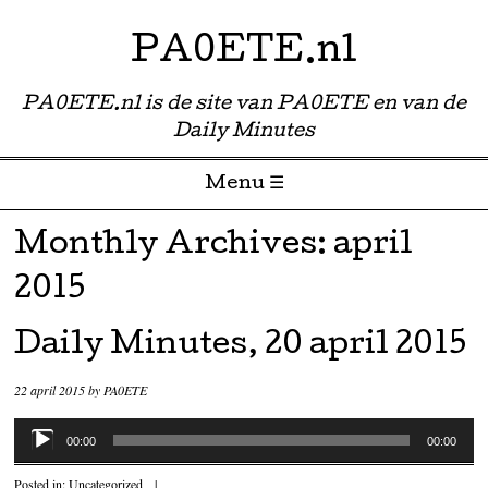
PA0ETE.nl
PA0ETE.nl is de site van PA0ETE en van de
Daily Minutes
Menu ☰
Skip to content
Monthly Archives:
april
2015
Daily Minutes, 20 april 2015
22 april 2015
by
PA0ETE
Audiospeler
00:00
00:00
Posted in:
Uncategorized
|