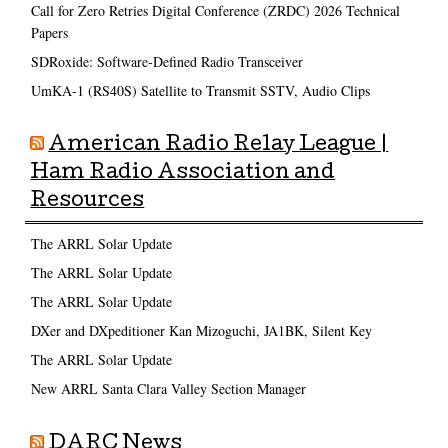
Call for Zero Retries Digital Conference (ZRDC) 2026 Technical
Papers
SDRoxide: Software-Defined Radio Transceiver
UmKA-1 (RS40S) Satellite to Transmit SSTV, Audio Clips
American Radio Relay League |
Ham Radio Association and
Resources
The ARRL Solar Update
The ARRL Solar Update
The ARRL Solar Update
DXer and DXpeditioner Kan Mizoguchi, JA1BK, Silent Key
The ARRL Solar Update
New ARRL Santa Clara Valley Section Manager
DARC News