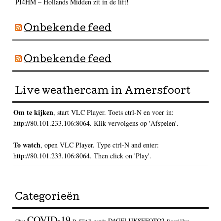
PI4HM – Hollands Midden zit in de lift!
Onbekende feed
Onbekende feed
Live weathercam in Amersfoort
Om te kijken
, start VLC Player. Toets ctrl-N en voer in:
http://80.101.233.106:8064. Klik vervolgens op 'Afspelen'.
To watch
, open VLC Player. Type ctrl-N and enter:
http://80.101.233.106:8064. Then click on 'Play'.
Categorieën
COVID-19
DAGELIJKSEFOTO2
Chat
D-STAR_ronde
Dagelijkse