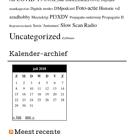
Foto-actie
Historie vd
DMpodcast
Digitale modes
mondkapjesfoto
PI3XDV
zendhobby
Muziektip
Propagatie II
Propagatie-onderwerp
Slow Scan Radio
Serie 'Antennes'
Repeatertechniek
Uncategorized
Zelfbouw
Kalender-archief
juli 2018
Z
M
D
W
D
V
Z
1
2
3
4
5
6
7
8
9
10
11
12
13
14
15
16
17
18
19
20
21
22
23
24
25
26
27
28
29
30
31
« jun
aug »
Meest recente