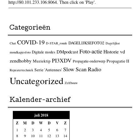
http://80.101.233.106:8064. Then click on 'Play'.
Categorieën
COVID-19
DAGELIJKSEFOTO2
Chat
D-STAR_ronde
Dagelijkse
Foto-actie
Historie vd
DMpodcast
Digitale modes
mondkapjesfoto
PI3XDV
zendhobby
Muziektip
Propagatie II
Propagatie-onderwerp
Slow Scan Radio
Serie 'Antennes'
Repeatertechniek
Uncategorized
Zelfbouw
Kalender-archief
juli 2018
Z
M
D
W
D
V
Z
1
2
3
4
5
6
7
8
9
10
11
12
13
14