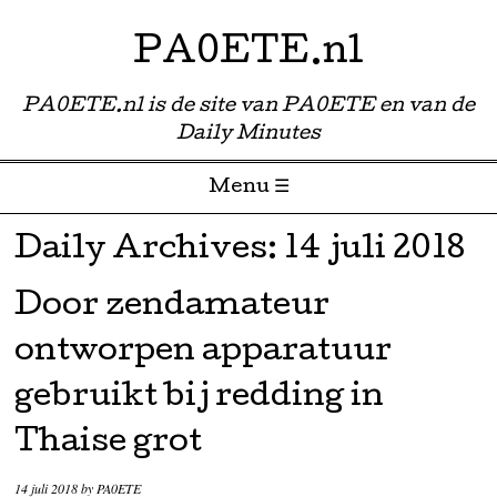
PA0ETE.nl
PA0ETE.nl is de site van PA0ETE en van de
Daily Minutes
Menu ☰
Skip to content
Daily Archives:
14 juli 2018
Door zendamateur
ontworpen apparatuur
gebruikt bij redding in
Thaise grot
14 juli 2018
by
PA0ETE