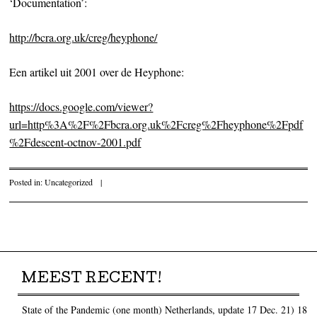
‘Documentation’:
http://bcra.org.uk/creg/heyphone/
Een artikel uit 2001 over de Heyphone:
https://docs.google.com/viewer?
url=http%3A%2F%2Fbcra.org.uk%2Fcreg%2Fheyphone%2Fpdf
%2Fdescent-octnov-2001.pdf
Posted in:
Uncategorized
|
Post navigation
MEEST RECENT!
State of the Pandemic (one month) Netherlands, update 17 Dec. 21)
18