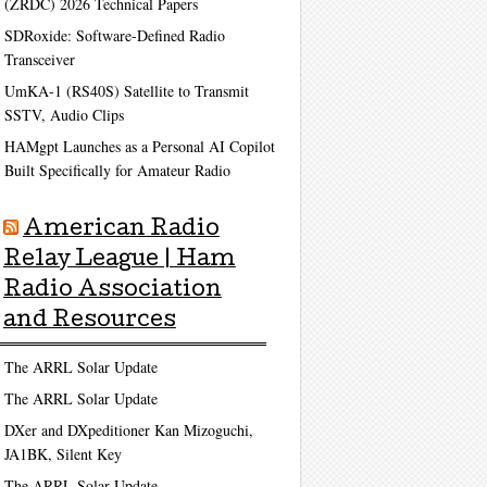
(ZRDC) 2026 Technical Papers
SDRoxide: Software-Defined Radio
Transceiver
UmKA-1 (RS40S) Satellite to Transmit
SSTV, Audio Clips
HAMgpt Launches as a Personal AI Copilot
Built Specifically for Amateur Radio
American Radio
Relay League | Ham
Radio Association
and Resources
The ARRL Solar Update
The ARRL Solar Update
DXer and DXpeditioner Kan Mizoguchi,
JA1BK, Silent Key
The ARRL Solar Update