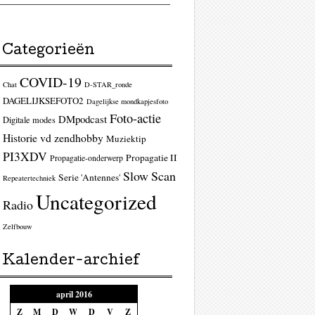
Categorieën
COVID-19
Chat
D-STAR_ronde
DAGELIJKSEFOTO2
Dagelijkse mondkapjesfoto
Foto-actie
DMpodcast
Digitale modes
Historie vd zendhobby
Muziektip
PI3XDV
Propagatie II
Propagatie-onderwerp
Slow Scan
Serie 'Antennes'
Repeatertechniek
Uncategorized
Radio
Zelfbouw
Kalender-archief
april 2016
Z
M
D
W
D
V
Z