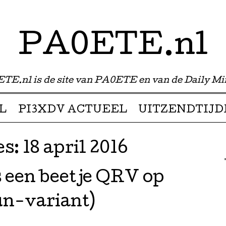
PA0ETE.nl
TE.nl is de site van PA0ETE en van de Daily Mi
L
PI3XDV ACTUEEL
UITZENDTIJD
es:
18 april 2016
 een beetje QRV op
n-variant)