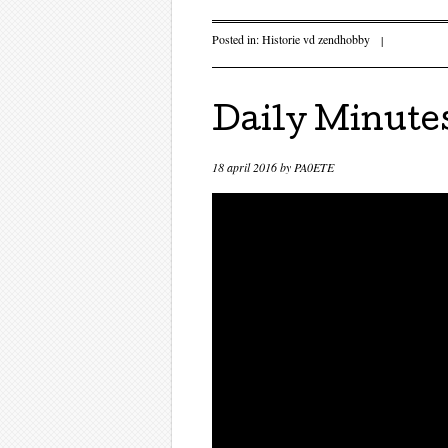
Posted in:
Historie vd zendhobby
|
Daily Minutes
18 april 2016
by
PA0ETE