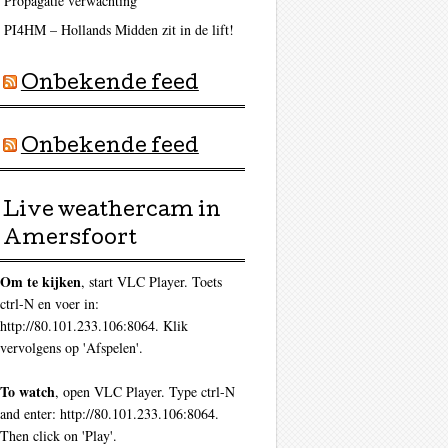
Propagatie verwachting
PI4HM – Hollands Midden zit in de lift!
Onbekende feed
Onbekende feed
Live weathercam in
Amersfoort
Om te kijken
, start VLC Player. Toets
ctrl-N en voer in:
http://80.101.233.106:8064. Klik
vervolgens op 'Afspelen'.
To watch
, open VLC Player. Type ctrl-N
and enter: http://80.101.233.106:8064.
Then click on 'Play'.