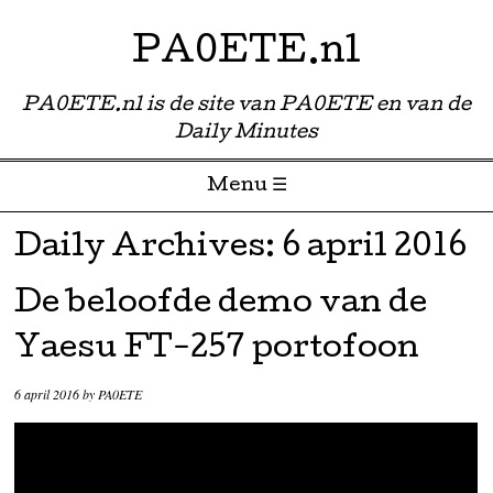
PA0ETE.nl
PA0ETE.nl is de site van PA0ETE en van de
Daily Minutes
Menu ☰
Skip to content
Daily Archives:
6 april 2016
De beloofde demo van de
Yaesu FT-257 portofoon
6 april 2016
by
PA0ETE