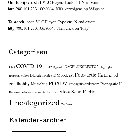
Om te kijken
, start VLC Player. Toets ctrl-N en voer in:
http://80.101.233.106:8064. Klik vervolgens op 'Afspelen'.
To watch
, open VLC Player. Type ctrl-N and enter:
http://80.101.233.106:8064. Then click on 'Play'.
Categorieën
COVID-19
DAGELIJKSEFOTO2
Chat
D-STAR_ronde
Dagelijkse
Foto-actie
Historie vd
DMpodcast
Digitale modes
mondkapjesfoto
PI3XDV
zendhobby
Muziektip
Propagatie II
Propagatie-onderwerp
Slow Scan Radio
Serie 'Antennes'
Repeatertechniek
Uncategorized
Zelfbouw
Kalender-archief