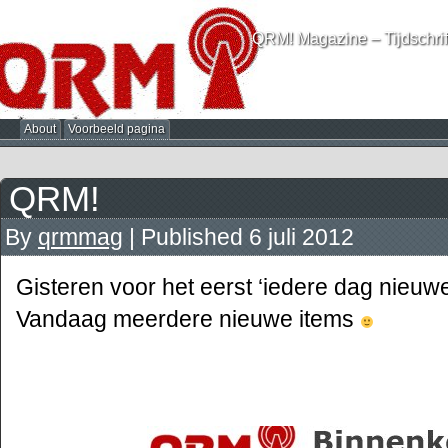
QRM! Magazine – Tijdschrif
About
Voorbeeld pagina
QRM!
By
qrmmag
|
Published
6 juli 2012
Gisteren voor het eerst ‘iedere dag nieuwe
Vandaag meerdere nieuwe items