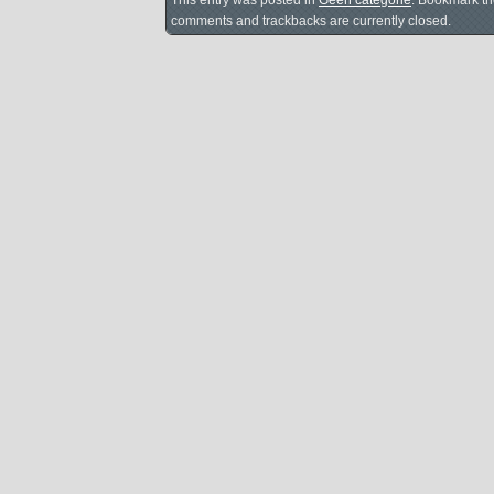
This entry was posted in
Geen categorie
. Bookmark t
comments and trackbacks are currently closed.