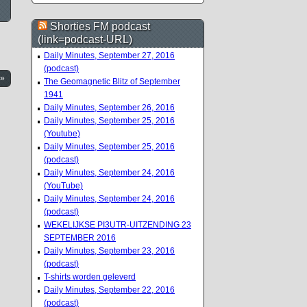
Shorties FM podcast
(link=podcast-URL)
Daily Minutes, September 27, 2016
(podcast)
 »
The Geomagnetic Blitz of September
1941
Daily Minutes, September 26, 2016
Daily Minutes, September 25, 2016
(Youtube)
Daily Minutes, September 25, 2016
(podcast)
Daily Minutes, September 24, 2016
(YouTube)
Daily Minutes, September 24, 2016
(podcast)
WEKELIJKSE PI3UTR-UITZENDING 23
SEPTEMBER 2016
Daily Minutes, September 23, 2016
(podcast)
T-shirts worden geleverd
Daily Minutes, September 22, 2016
(podcast)