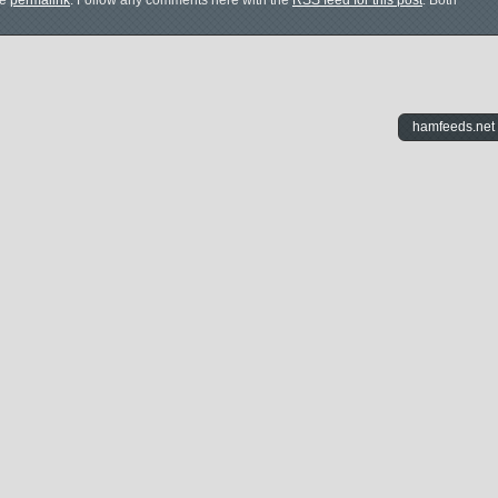
he
permalink
. Follow any comments here with the
RSS feed for this post
. Both
hamfeeds.net