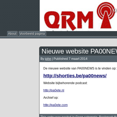
Q
About
Voorbeeld pagina
Nieuwe website PA00N
By
john
|
Published
7 maart 2014
De nieuwe website van PA00NEWS is te vinden op:
http://shorties.be/pa00news/
Website bijbehorende podcast:
http://pa0ete.nl
Archief op:
http://pa0ete.com