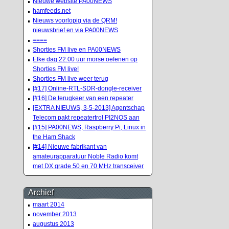
Nieuwe website PA00NEWS
hamfeeds.net
Nieuws voorlopig via de QRM!
nieuwsbrief en via PA00NEWS
====
Shorties FM live en PA00NEWS
Elke dag 22.00 uur morse oefenen op
Shorties FM live!
Shorties FM live weer terug
[#17] Online-RTL-SDR-dongle-receiver
[#16] De terugkeer van een repeater
[EXTRA NIEUWS, 3-5-2013] Agentschap
Telecom pakt repeatertrol PI2NOS aan
[#15] PA00NEWS, Raspberry Pi, Linux in
the Ham Shack
[#14] Nieuwe fabrikant van
amateurapparatuur Noble Radio komt
met DX grade 50 en 70 MHz transceiver
Archief
maart 2014
november 2013
augustus 2013