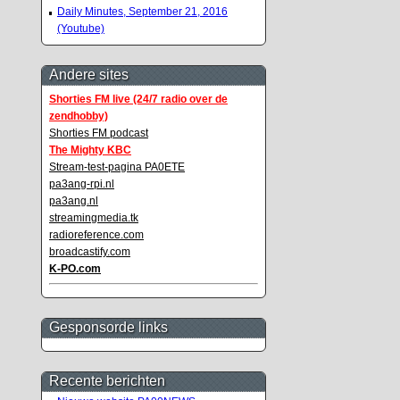
Daily Minutes, September 21, 2016
(Youtube)
Andere sites
Shorties FM live (24/7 radio over de
zendhobby)
Shorties FM podcast
The Mighty KBC
Stream-test-pagina PA0ETE
pa3ang-rpi.nl
pa3ang.nl
streamingmedia.tk
radioreference.com
broadcastify.com
K-PO.com
Gesponsorde links
Recente berichten