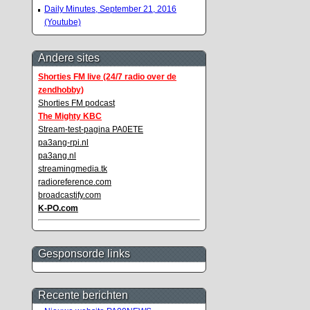
Daily Minutes, September 21, 2016
(Youtube)
Andere sites
Shorties FM live (24/7 radio over de
zendhobby)
Shorties FM podcast
The Mighty KBC
Stream-test-pagina PA0ETE
pa3ang-rpi.nl
pa3ang.nl
streamingmedia.tk
radioreference.com
broadcastify.com
K-PO.com
Gesponsorde links
Recente berichten