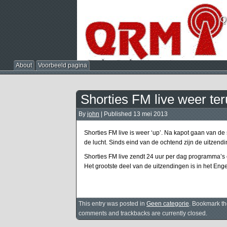
Q
About
Voorbeeld pagina
Shorties FM live weer te
By
john
|
Published
13 mei 2013
Shorties FM live is weer ‘up’. Na kapot gaan van de 
de lucht. Sinds eind van de ochtend zijn de uitzendi
Shorties FM live zendt 24 uur per dag programma’s 
Het grootste deel van de uitzendingen is in het Enge
This entry was posted in
Geen categorie
. Bookmark t
comments and trackbacks are currently closed.