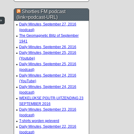
Shorties FM podcast
(link=podcast-URL)
 »
Daily Minutes, September 27, 2016
(podcast)
The Geomagnetic Blitz of September
1941
Daily Minutes, September 26, 2016
Daily Minutes, September 25, 2016
(Youtube)
Daily Minutes, September 25, 2016
(podcast)
Daily Minutes, September 24, 2016
(YouTube)
Daily Minutes, September 24, 2016
(podcast)
WEKELIJKSE PI3UTR-UITZENDING 23
SEPTEMBER 2016
Daily Minutes, September 23, 2016
(podcast)
T-shirts worden geleverd
Daily Minutes, September 22, 2016
(podcast)