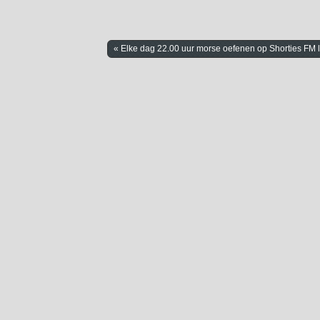
« Elke dag 22.00 uur morse oefenen op Shorties FM l