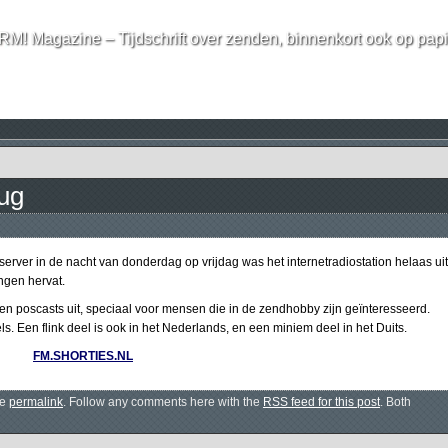
RM! Magazine – Tijdschrift over zenden, binnenkort ook op papi
rug
server in de nacht van donderdag op vrijdag was het internetradiostation helaas uit
ngen hervat.
en poscasts uit, speciaal voor mensen die in de zendhobby zijn geïnteresseerd.
ls. Een flink deel is ook in het Nederlands, en een miniem deel in het Duits.
FM.SHORTIES.NL
he
permalink
. Follow any comments here with the
RSS feed for this post
. Both