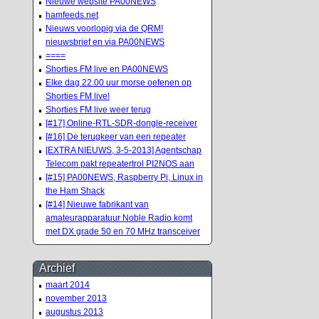
Nieuwe website PA00NEWS
hamfeeds.net
Nieuws voorlopig via de QRM!
nieuwsbrief en via PA00NEWS
====
Shorties FM live en PA00NEWS
Elke dag 22.00 uur morse oefenen op
Shorties FM live!
Shorties FM live weer terug
[#17] Online-RTL-SDR-dongle-receiver
[#16] De terugkeer van een repeater
[EXTRA NIEUWS, 3-5-2013] Agentschap
Telecom pakt repeatertrol PI2NOS aan
[#15] PA00NEWS, Raspberry Pi, Linux in
the Ham Shack
[#14] Nieuwe fabrikant van
amateurapparatuur Noble Radio komt
met DX grade 50 en 70 MHz transceiver
Archief
maart 2014
november 2013
augustus 2013