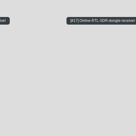
ive!
[#17] Online-RTL-SDR-dongle-receiver