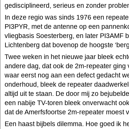
gedisciplineerd, serieus en zonder probl
In deze regio was sinds 1976 een repeate
PI3PYR, met de antenne op een pannenko
vliegbasis Soesterberg, en later PI3AMF 
Lichtenberg dat bovenop de hoogste ‘berg’
Twee weken in het nieuwe jaar bleek echt
andere dag, dat ook de 2m-repeater ging 
waar eerst nog aan een defect gedacht w
onderhoud, bleek de repeater daadwerkelij
altijd uit te staan. De door mij zo bejube
een nabije TV-toren bleek onverwacht oo
dat de Amerfsfoortse 2m-repeater moest v
Een haast bijbels dilemma. Hoe goed ik he