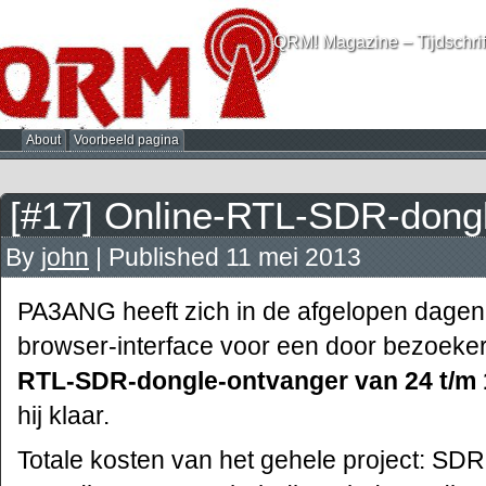
QRM! Magazine – Tijdschrif
About
Voorbeeld pagina
[#17] Online-RTL-SDR-dongl
By
john
|
Published
11 mei 2013
PA3ANG heeft zich in de afgelopen dage
browser-interface voor een door bezoeker
RTL-SDR-dongle-ontvanger van 24 t/m
hij klaar.
Totale kosten van het gehele project: SDR