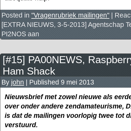
Posted in
''Vragenrubriek mailingen''
|
React
[EXTRA NIEUWS, 3-5-2013] Agentschap Tel
PI2NOS aan
[#15] PA00NEWS, Raspberry 
Ham Shack
By
john
|
Published
9 mei 2013
Nieuwsbrief met zowel nieuwe als eerde
over onder andere zendamateurisme, D
is dat de mailingen voorlopig twee tot 
verstuurd.