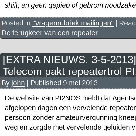
shift, en geen gepiep of gebrom noodzakel
Posted in
''Vragenrubriek mailingen''
|
React
De terugkeer van een repeater
[EXTRA NIEUWS, 3-5-2013]
Telecom pakt repeatertrol 
By
john
|
Published
9 mei 2013
De website van PI2NOS meldt dat Agents
afgelopen dagen een vervelende repeatert
persoon zonder amateurvergunning kneep
weg en zorgde met vervelende geluiden vo