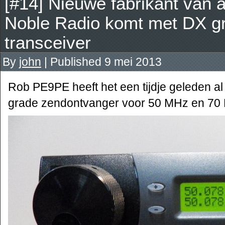
[#14] Nieuwe fabrikant van
Noble Radio komt met DX g
transceiver
By
john
|
Published
9 mei 2013
Rob PE9PE heeft het een tijdje geleden a
grade zendontvanger voor 50 MHz en 70 MH