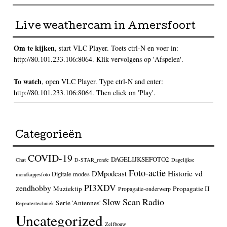
Live weathercam in Amersfoort
Om te kijken
, start VLC Player. Toets ctrl-N en voer in:
http://80.101.233.106:8064. Klik vervolgens op 'Afspelen'.
To watch
, open VLC Player. Type ctrl-N and enter:
http://80.101.233.106:8064. Then click on 'Play'.
Categorieën
COVID-19
DAGELIJKSEFOTO2
Chat
D-STAR_ronde
Dagelijkse
Foto-actie
Historie vd
DMpodcast
Digitale modes
mondkapjesfoto
PI3XDV
zendhobby
Muziektip
Propagatie II
Propagatie-onderwerp
Slow Scan Radio
Serie 'Antennes'
Repeatertechniek
Uncategorized
Zelfbouw