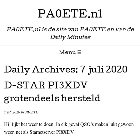
PA0ETE.nl
PA0ETE.nl is de site van PA0ETE en van de
Daily Minutes
Menu ☰
Skip to content
Daily Archives:
7 juli 2020
D-STAR PI3XDV
grotendeels hersteld
7 juli 2020
by
PA0ETE
Hij lijkt het weer te doen. In elk geval QSO’s maken lukt gewoon
weer, net als Starnetserver PI8XDV.