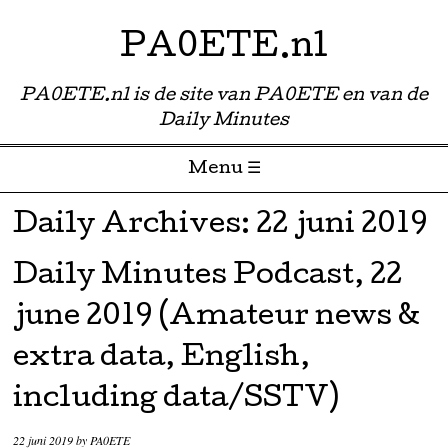
PA0ETE.nl
PA0ETE.nl is de site van PA0ETE en van de
Daily Minutes
Menu ☰
Skip to content
Daily Archives:
22 juni 2019
Daily Minutes Podcast, 22
june 2019 (Amateur news &
extra data, English,
including data/SSTV)
22 juni 2019
by
PA0ETE