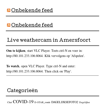
Onbekende feed
Onbekende feed
Live weathercam in Amersfoort
Om te kijken
, start VLC Player. Toets ctrl-N en voer in:
http://80.101.233.106:8064. Klik vervolgens op 'Afspelen'.
To watch
, open VLC Player. Type ctrl-N and enter:
http://80.101.233.106:8064. Then click on 'Play'.
Categorieën
COVID-19
DAGELIJKSEFOTO2
Chat
D-STAR_ronde
Dagelijkse