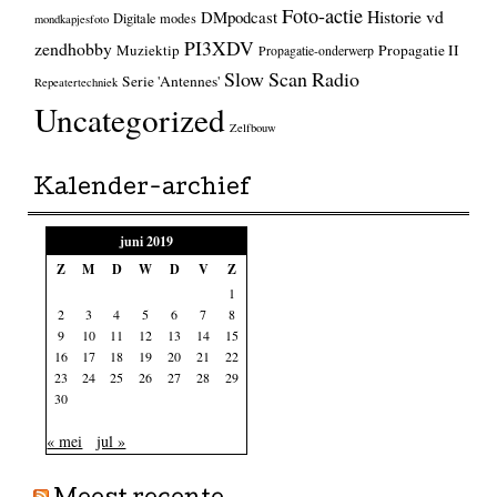
Foto-actie
Historie vd
DMpodcast
Digitale modes
mondkapjesfoto
PI3XDV
zendhobby
Muziektip
Propagatie II
Propagatie-onderwerp
Slow Scan Radio
Serie 'Antennes'
Repeatertechniek
Uncategorized
Zelfbouw
Kalender-archief
juni 2019
Z
M
D
W
D
V
Z
1
2
3
4
5
6
7
8
9
10
11
12
13
14
15
16
17
18
19
20
21
22
23
24
25
26
27
28
29
30
« mei
jul »