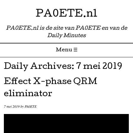
PA0ETE.nl
PA0ETE.nl is de site van PA0ETE en van de
Daily Minutes
Menu ☰
Skip to content
Daily Archives:
7 mei 2019
Effect X-phase QRM
eliminator
7 mei 2019
by
PA0ETE