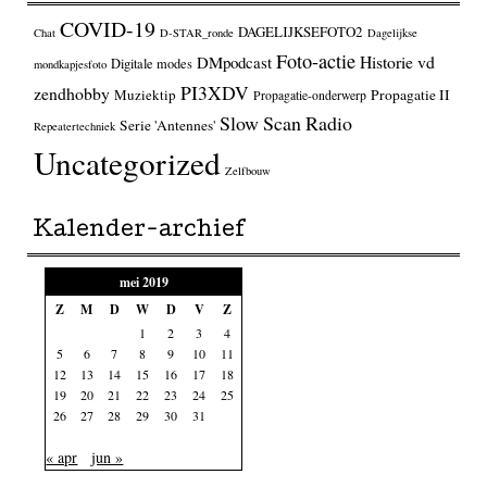
COVID-19
DAGELIJKSEFOTO2
Chat
D-STAR_ronde
Dagelijkse
Foto-actie
Historie vd
DMpodcast
Digitale modes
mondkapjesfoto
PI3XDV
zendhobby
Muziektip
Propagatie II
Propagatie-onderwerp
Slow Scan Radio
Serie 'Antennes'
Repeatertechniek
Uncategorized
Zelfbouw
Kalender-archief
mei 2019
Z
M
D
W
D
V
Z
1
2
3
4
5
6
7
8
9
10
11
12
13
14
15
16
17
18
19
20
21
22
23
24
25
26
27
28
29
30
31
« apr
jun »