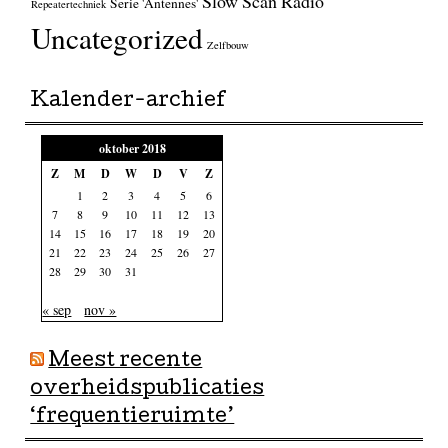
Slow Scan Radio
Serie 'Antennes'
Repeatertechniek
Uncategorized
Zelfbouw
Kalender-archief
oktober 2018
Z
M
D
W
D
V
Z
1
2
3
4
5
6
7
8
9
10
11
12
13
14
15
16
17
18
19
20
21
22
23
24
25
26
27
28
29
30
31
« sep
nov »
Meest recente
overheidspublicaties
‘frequentieruimte’