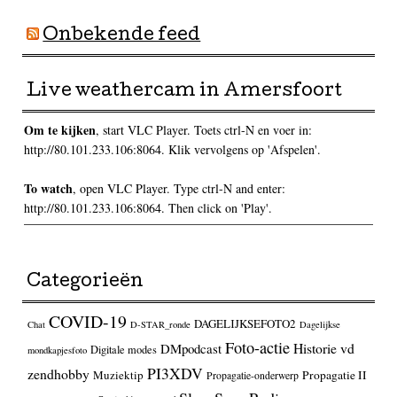
Onbekende feed
Live weathercam in Amersfoort
Om te kijken
, start VLC Player. Toets ctrl-N en voer in:
http://80.101.233.106:8064. Klik vervolgens op 'Afspelen'.
To watch
, open VLC Player. Type ctrl-N and enter:
http://80.101.233.106:8064. Then click on 'Play'.
Categorieën
COVID-19
DAGELIJKSEFOTO2
Chat
D-STAR_ronde
Dagelijkse
Foto-actie
Historie vd
DMpodcast
Digitale modes
mondkapjesfoto
PI3XDV
zendhobby
Muziektip
Propagatie II
Propagatie-onderwerp