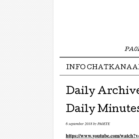
PA0E
Menu ☰
Skip to content
INFO CHATKANAA
Daily Archiv
Daily Minutes
6 september 2018
by
PA0ETE
https://www.youtube.com/watch?