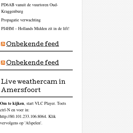
PD6AB vanuit de vuurtoren Oud-
Kraggenburg
Propagatie verwachting
PI4HM – Hollands Midden zit in de lift!
Onbekende feed
Onbekende feed
Live weathercam in
Amersfoort
Om te kijken
, start VLC Player. Toets
ctrl-N en voer in:
http://80.101.233.106:8064. Klik
vervolgens op 'Afspelen'.