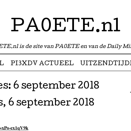
PA0ETE.nl
TE.nl is de site van PA0ETE en van de Daily Mi
L
PI3XDV ACTUEEL
UITZENDTIJD
es:
6 september 2018
, 6 september 2018
v=xPo-ex1qV9k