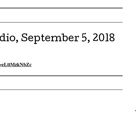
io, September 5, 2018
?v=eLttMzkNbZc
on