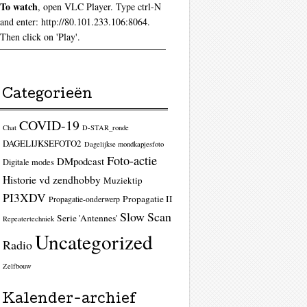
To watch
, open VLC Player. Type ctrl-N
and enter: http://80.101.233.106:8064.
Then click on 'Play'.
Categorieën
COVID-19
Chat
D-STAR_ronde
DAGELIJKSEFOTO2
Dagelijkse mondkapjesfoto
Foto-actie
DMpodcast
Digitale modes
Historie vd zendhobby
Muziektip
PI3XDV
Propagatie II
Propagatie-onderwerp
Slow Scan
Serie 'Antennes'
Repeatertechniek
Uncategorized
Radio
Zelfbouw
Kalender-archief