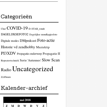
Categorieën
COVID-19
Chat
D-STAR_ronde
DAGELIJKSEFOTO2
Dagelijkse mondkapjesfoto
Foto-actie
DMpodcast
Digitale modes
Historie vd zendhobby
Muziektip
PI3XDV
Propagatie II
Propagatie-onderwerp
Slow Scan
Serie 'Antennes'
Repeatertechniek
Uncategorized
Radio
Zelfbouw
Kalender-archief
mei 2018
Z
M
D
W
D
V
Z