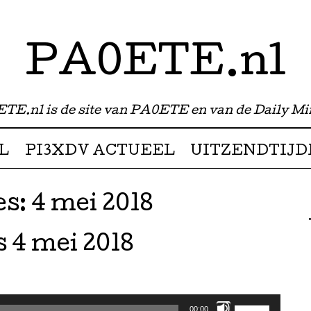
PA0ETE.nl
TE.nl is de site van PA0ETE en van de Daily Mi
L
PI3XDV ACTUEEL
UITZENDTIJD
es:
4 mei 2018
 4 mei 2018
Gebruik
00:00