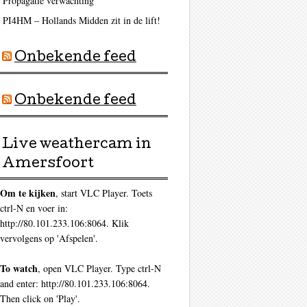
Propagatie verwachting
PI4HM – Hollands Midden zit in de lift!
Onbekende feed
Onbekende feed
Live weathercam in
Amersfoort
Om te kijken
, start VLC Player. Toets
ctrl-N en voer in:
http://80.101.233.106:8064. Klik
vervolgens op 'Afspelen'.
To watch
, open VLC Player. Type ctrl-N
and enter: http://80.101.233.106:8064.
Then click on 'Play'.