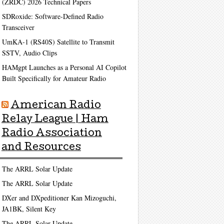
(ZRDC) 2026 Technical Papers
SDRoxide: Software-Defined Radio
Transceiver
UmKA-1 (RS40S) Satellite to Transmit
SSTV, Audio Clips
HAMgpt Launches as a Personal AI Copilot
Built Specifically for Amateur Radio
American Radio
Relay League | Ham
Radio Association
and Resources
The ARRL Solar Update
The ARRL Solar Update
DXer and DXpeditioner Kan Mizoguchi,
JA1BK, Silent Key
The ARRL Solar Update