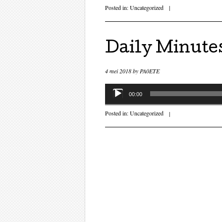
Posted in:
Uncategorized
|
Daily Minutes
4 mei 2018
by
PA0ETE
Audiospeler
00:00
Posted in:
Uncategorized
|
Post navigati