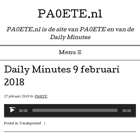
PA0ETE.nl
PA0ETE.nl is de site van PA0ETE en van de
Daily Minutes
Menu ☰
Skip to content
Daily Minutes 9 februari
2018
27 februari 2018
by
PA0ETE
Audiospeler
00:00
00:00
Posted in:
Uncategorized
|