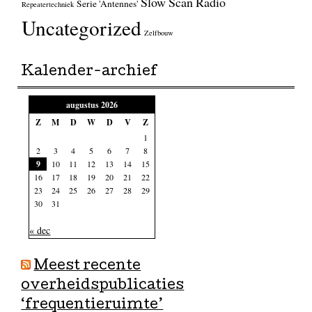
Slow Scan Radio
Serie 'Antennes'
Repeatertechniek
Uncategorized
Zelfbouw
Kalender-archief
augustus 2026
Z
M
D
W
D
V
Z
1
2
3
4
5
6
7
8
9
10
11
12
13
14
15
16
17
18
19
20
21
22
23
24
25
26
27
28
29
30
31
« dec
Meest recente
overheidspublicaties
‘frequentieruimte’