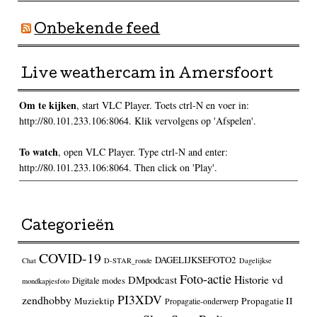
Onbekende feed
Live weathercam in Amersfoort
Om te kijken
, start VLC Player. Toets ctrl-N en voer in:
http://80.101.233.106:8064. Klik vervolgens op 'Afspelen'.
To watch
, open VLC Player. Type ctrl-N and enter:
http://80.101.233.106:8064. Then click on 'Play'.
Categorieën
COVID-19
DAGELIJKSEFOTO2
Chat
D-STAR_ronde
Dagelijkse
Foto-actie
Historie vd
DMpodcast
Digitale modes
mondkapjesfoto
PI3XDV
zendhobby
Muziektip
Propagatie II
Propagatie-onderwerp