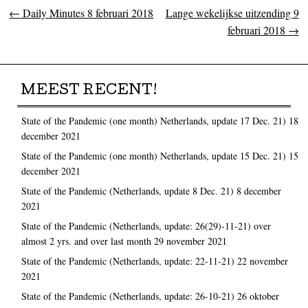
←
Daily Minutes 8 februari 2018
Lange wekelijkse uitzending 9
Post navigation
februari 2018
→
MEEST RECENT!
State of the Pandemic (one month) Netherlands, update 17 Dec. 21)
18
december 2021
State of the Pandemic (one month) Netherlands, update 15 Dec. 21)
15
december 2021
State of the Pandemic (Netherlands, update 8 Dec. 21)
8 december
2021
State of the Pandemic (Netherlands, update: 26(29)-11-21) over
almost 2 yrs. and over last month
29 november 2021
State of the Pandemic (Netherlands, update: 22-11-21)
22 november
2021
State of the Pandemic (Netherlands, update: 26-10-21)
26 oktober