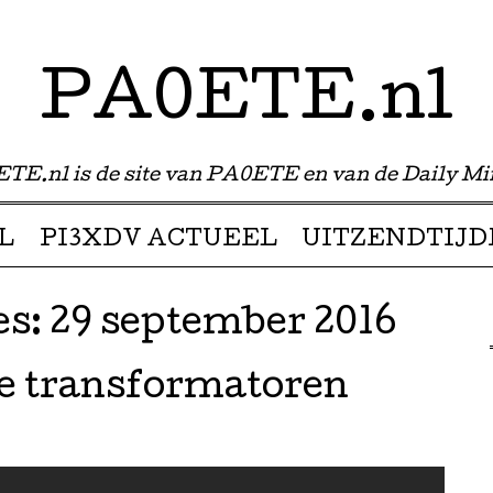
PA0ETE.nl
TE.nl is de site van PA0ETE en van de Daily Mi
L
PI3XDV ACTUEEL
UITZENDTIJD
es:
29 september 2016
e transformatoren