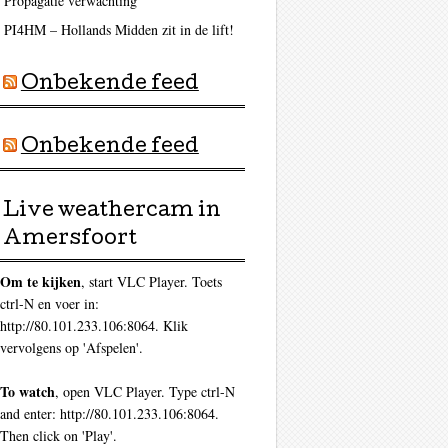
Propagatie verwachting
PI4HM – Hollands Midden zit in de lift!
Onbekende feed
Onbekende feed
Live weathercam in
Amersfoort
Om te kijken
, start VLC Player. Toets
ctrl-N en voer in:
http://80.101.233.106:8064. Klik
vervolgens op 'Afspelen'.
To watch
, open VLC Player. Type ctrl-N
and enter: http://80.101.233.106:8064.
Then click on 'Play'.