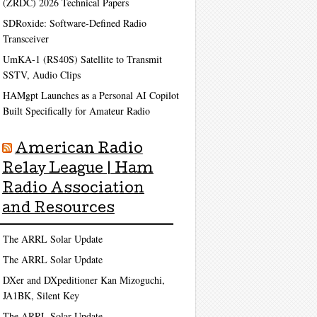
(ZRDC) 2026 Technical Papers
SDRoxide: Software-Defined Radio
Transceiver
UmKA-1 (RS40S) Satellite to Transmit
SSTV, Audio Clips
HAMgpt Launches as a Personal AI Copilot
Built Specifically for Amateur Radio
American Radio
Relay League | Ham
Radio Association
and Resources
The ARRL Solar Update
The ARRL Solar Update
DXer and DXpeditioner Kan Mizoguchi,
JA1BK, Silent Key
The ARRL Solar Update