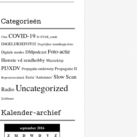
Categorieën
COVID-19
Chat
D-STAR_ronde
DAGELIJKSEFOTO2
Dagelijkse mondkapjesfoto
Foto-actie
DMpodcast
Digitale modes
Historie vd zendhobby
Muziektip
PI3XDV
Propagatie II
Propagatie-onderwerp
Slow Scan
Serie 'Antennes'
Repeatertechniek
Uncategorized
Radio
Zelfbouw
Kalender-archief
september 2016
Z
M
D
W
D
V
Z