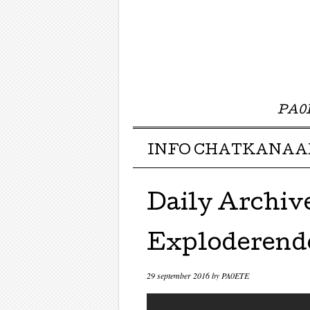
PA0E
Menu ☰
Skip to content
INFO CHATKANAA
Daily Archiv
Exploderend
29 september 2016
by
PA0ETE