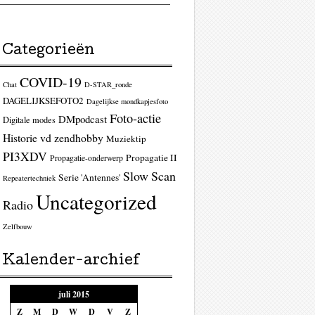
Categorieën
COVID-19
Chat
D-STAR_ronde
DAGELIJKSEFOTO2
Dagelijkse mondkapjesfoto
Foto-actie
DMpodcast
Digitale modes
Historie vd zendhobby
Muziektip
PI3XDV
Propagatie II
Propagatie-onderwerp
Slow Scan
Serie 'Antennes'
Repeatertechniek
Uncategorized
Radio
Zelfbouw
Kalender-archief
juli 2015
Z
M
D
W
D
V
Z