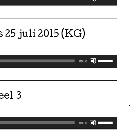
Omhoog/Omla
pijltoetsen
om
het
 25 juli 2015 (KG)
volume
te
verhogen
of
Gebruik
te
00:00
Omhoog/Omla
verlagen.
pijltoetsen
om
het
eel 3
volume
te
verhogen
of
Gebruik
te
00:00
Omhoog/Omla