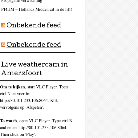
Propagatie verwachting
PI4HM – Hollands Midden zit in de lift!
Onbekende feed
Onbekende feed
Live weathercam in
Amersfoort
Om te kijken
, start VLC Player. Toets
ctrl-N en voer in:
http://80.101.233.106:8064. Klik
vervolgens op 'Afspelen'.
To watch
, open VLC Player. Type ctrl-N
and enter: http://80.101.233.106:8064.
Then click on 'Play'.