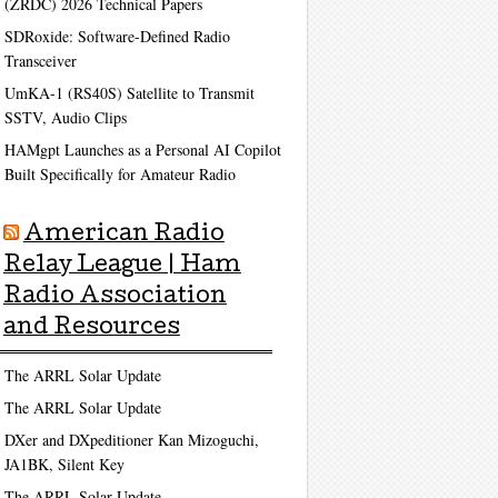
(ZRDC) 2026 Technical Papers
SDRoxide: Software-Defined Radio
Transceiver
UmKA-1 (RS40S) Satellite to Transmit
SSTV, Audio Clips
HAMgpt Launches as a Personal AI Copilot
Built Specifically for Amateur Radio
American Radio
Relay League | Ham
Radio Association
and Resources
The ARRL Solar Update
The ARRL Solar Update
DXer and DXpeditioner Kan Mizoguchi,
JA1BK, Silent Key
The ARRL Solar Update