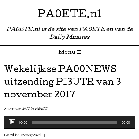
PA0ETE.nl
PA0ETE.nl is de site van PA0ETE en van de
Daily Minutes
Menu ☰
Skip to content
Wekelijkse PA00NEWS-
uitzending PI3UTR van 3
november 2017
5 november 2017
by
PA0ETE
Audiospeler
00:00
00:00
Posted in:
Uncategorized
|