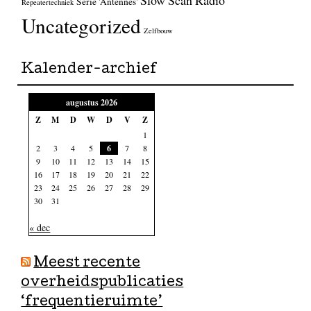
Slow Scan Radio
Serie 'Antennes'
Repeatertechniek
Uncategorized
Zelfbouw
Kalender-archief
augustus 2026
Z
M
D
W
D
V
Z
1
2
3
4
5
6
7
8
9
10
11
12
13
14
15
16
17
18
19
20
21
22
23
24
25
26
27
28
29
30
31
« dec
Meest recente
overheidspublicaties
‘frequentieruimte’