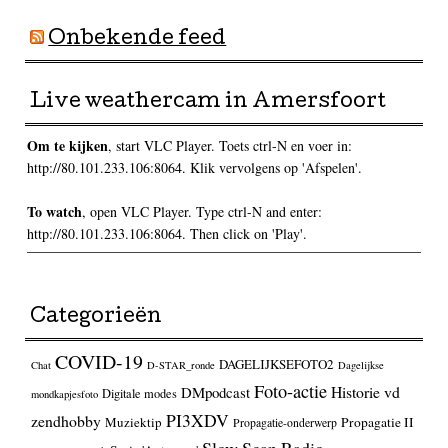
Onbekende feed
Live weathercam in Amersfoort
Om te kijken
, start VLC Player. Toets ctrl-N en voer in:
http://80.101.233.106:8064. Klik vervolgens op 'Afspelen'.
To watch
, open VLC Player. Type ctrl-N and enter:
http://80.101.233.106:8064. Then click on 'Play'.
Categorieën
COVID-19
DAGELIJKSEFOTO2
Chat
D-STAR_ronde
Dagelijkse
Foto-actie
Historie vd
DMpodcast
Digitale modes
mondkapjesfoto
PI3XDV
zendhobby
Muziektip
Propagatie II
Propagatie-onderwerp