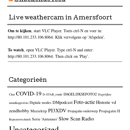
Live weathercam in Amersfoort
Om te kijken
, start VLC Player. Toets ctrl-N en voer in:
http://80.101.233.106:8064. Klik vervolgens op 'Afspelen'.
To watch
, open VLC Player. Type ctrl-N and enter:
http://80.101.233.106:8064. Then click on 'Play'.
Categorieën
COVID-19
DAGELIJKSEFOTO2
Chat
D-STAR_ronde
Dagelijkse
Foto-actie
Historie vd
DMpodcast
Digitale modes
mondkapjesfoto
PI3XDV
zendhobby
Muziektip
Propagatie II
Propagatie-onderwerp
Slow Scan Radio
Serie 'Antennes'
Repeatertechniek
Uncategorized