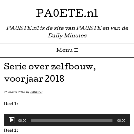
PA0ETE.nl
PA0ETE.nl is de site van PA0ETE en van de
Daily Minutes
Menu ☰
Skip to content
Serie over zelfbouw,
voorjaar 2018
25 maart 2018
by
PA0ETE
Deel 1:
Audiospeler
00:00
00:00
Deel 2: