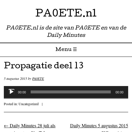
PA0ETE.nl
PA0ETE.nl is de site van PA0ETE en van de
Daily Minutes
Menu ☰
Skip to content
Propagatie deel 13
5 augustus 2015
by
PA0ETE
Audiospeler
00:00
00:00
Posted in:
Uncategorized
|
←
Daily Minutes 28 juli als
Daily Minutes 5 augustus 2015
Post navigation