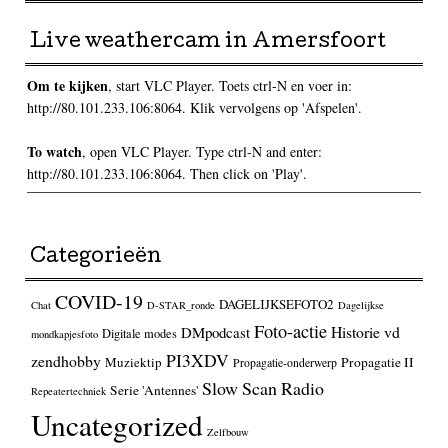
Live weathercam in Amersfoort
Om te kijken
, start VLC Player. Toets ctrl-N en voer in:
http://80.101.233.106:8064. Klik vervolgens op 'Afspelen'.
To watch
, open VLC Player. Type ctrl-N and enter:
http://80.101.233.106:8064. Then click on 'Play'.
Categorieën
COVID-19
DAGELIJKSEFOTO2
Chat
D-STAR_ronde
Dagelijkse
Foto-actie
Historie vd
DMpodcast
Digitale modes
mondkapjesfoto
PI3XDV
zendhobby
Muziektip
Propagatie II
Propagatie-onderwerp
Slow Scan Radio
Serie 'Antennes'
Repeatertechniek
Uncategorized
Zelfbouw