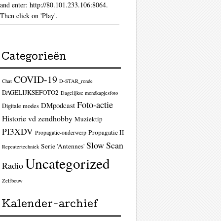
and enter: http://80.101.233.106:8064.
Then click on 'Play'.
Categorieën
COVID-19
Chat
D-STAR_ronde
DAGELIJKSEFOTO2
Dagelijkse mondkapjesfoto
Foto-actie
DMpodcast
Digitale modes
Historie vd zendhobby
Muziektip
PI3XDV
Propagatie II
Propagatie-onderwerp
Slow Scan
Serie 'Antennes'
Repeatertechniek
Uncategorized
Radio
Zelfbouw
Kalender-archief