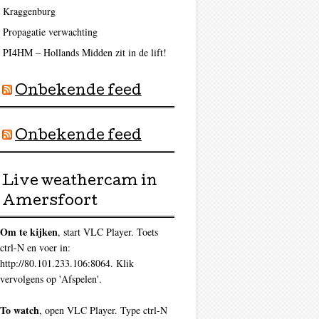
Kraggenburg
Propagatie verwachting
PI4HM – Hollands Midden zit in de lift!
Onbekende feed
Onbekende feed
Live weathercam in
Amersfoort
Om te kijken
, start VLC Player. Toets
ctrl-N en voer in:
http://80.101.233.106:8064. Klik
vervolgens op 'Afspelen'.
To watch
, open VLC Player. Type ctrl-N