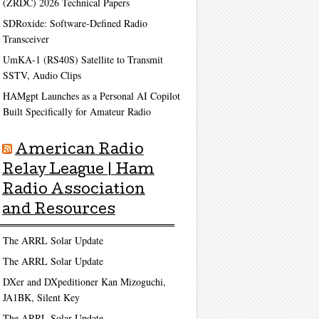
(ZRDC) 2026 Technical Papers
SDRoxide: Software-Defined Radio
Transceiver
UmKA-1 (RS40S) Satellite to Transmit
SSTV, Audio Clips
HAMgpt Launches as a Personal AI Copilot
Built Specifically for Amateur Radio
American Radio
Relay League | Ham
Radio Association
and Resources
The ARRL Solar Update
The ARRL Solar Update
DXer and DXpeditioner Kan Mizoguchi,
JA1BK, Silent Key
The ARRL Solar Update