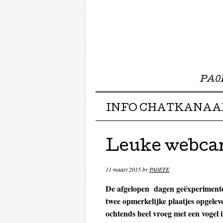
PA0E
Menu ☰
Skip to content
INFO CHATKANAA
Leuke webca
11 maart 2015
by
PA0ETE
De afgelopen dagen geëxperimente
twee opmerkelijke plaatjes opgeleve
ochtends heel vroeg met een vogel 