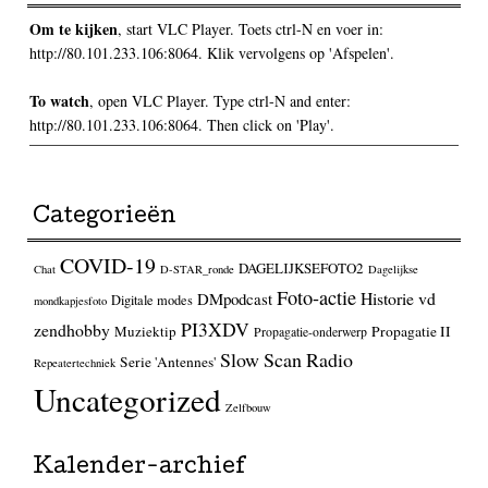
Om te kijken
, start VLC Player. Toets ctrl-N en voer in:
http://80.101.233.106:8064. Klik vervolgens op 'Afspelen'.
To watch
, open VLC Player. Type ctrl-N and enter:
http://80.101.233.106:8064. Then click on 'Play'.
Categorieën
COVID-19
DAGELIJKSEFOTO2
Chat
D-STAR_ronde
Dagelijkse
Foto-actie
Historie vd
DMpodcast
Digitale modes
mondkapjesfoto
PI3XDV
zendhobby
Muziektip
Propagatie II
Propagatie-onderwerp
Slow Scan Radio
Serie 'Antennes'
Repeatertechniek
Uncategorized
Zelfbouw
Kalender-archief