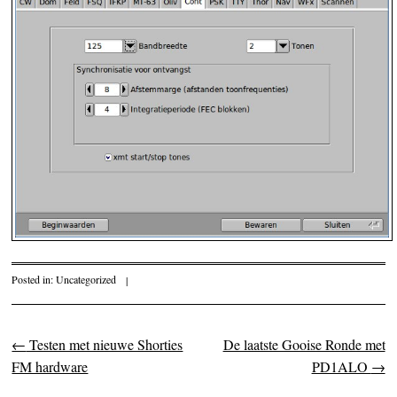
Posted in:
Uncategorized
|
←
Testen met nieuwe Shorties
De laatste Gooise Ronde met
Post navigation
FM hardware
PD1ALO
→