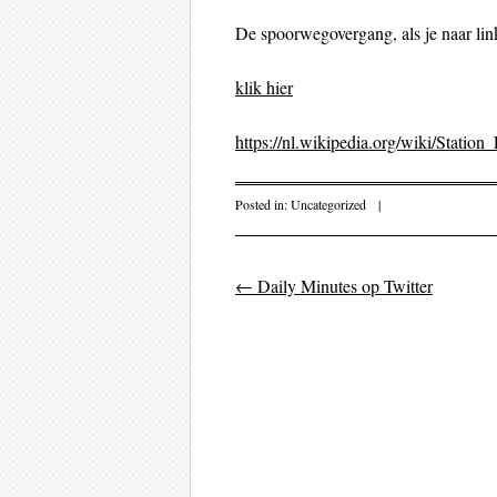
De spoorwegovergang, als je naar link
klik hier
https://nl.wikipedia.org/wiki/Station
Posted in:
Uncategorized
|
←
Daily Minutes op Twitter
Post navigati