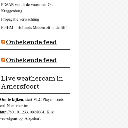
PD6AB vanuit de vuurtoren Oud-
Kraggenburg
Propagatie verwachting
PI4HM – Hollands Midden zit in de lift!
Onbekende feed
Onbekende feed
Live weathercam in
Amersfoort
Om te kijken
, start VLC Player. Toets
ctrl-N en voer in:
http://80.101.233.106:8064. Klik
vervolgens op 'Afspelen'.