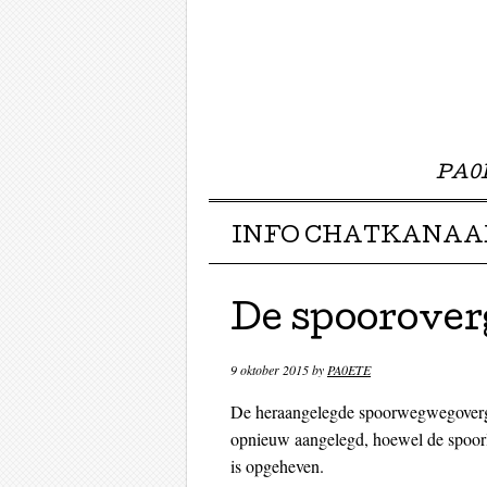
PA0E
Menu ☰
Skip to content
INFO CHATKANAA
De spoorover
9 oktober 2015
by
PA0ETE
De heraangelegde spoorwegwegoverga
opnieuw aangelegd, hoewel de spoorlij
is opgeheven.