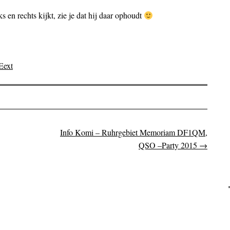
s en rechts kijkt, zie je dat hij daar ophoudt
_Eext
Info Komi – Ruhrgebiet Memoriam DF1QM,
on
QSO –Party 2015
→