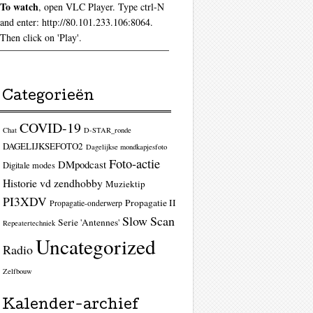
To watch
, open VLC Player. Type ctrl-N
and enter: http://80.101.233.106:8064.
Then click on 'Play'.
Categorieën
COVID-19
Chat
D-STAR_ronde
DAGELIJKSEFOTO2
Dagelijkse mondkapjesfoto
Foto-actie
DMpodcast
Digitale modes
Historie vd zendhobby
Muziektip
PI3XDV
Propagatie II
Propagatie-onderwerp
Slow Scan
Serie 'Antennes'
Repeatertechniek
Uncategorized
Radio
Zelfbouw
Kalender-archief