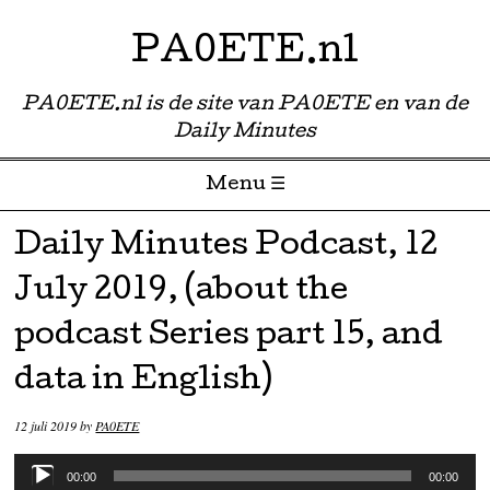
PA0ETE.nl
PA0ETE.nl is de site van PA0ETE en van de
Daily Minutes
Menu ☰
Skip to content
Daily Minutes Podcast, 12
July 2019, (about the
podcast Series part 15, and
data in English)
12 juli 2019
by
PA0ETE
Audiospeler
00:00
00:00