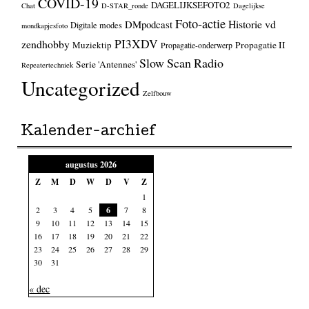
COVID-19
DAGELIJKSEFOTO2
Chat
D-STAR_ronde
Dagelijkse
Foto-actie
Historie vd
DMpodcast
Digitale modes
mondkapjesfoto
PI3XDV
zendhobby
Muziektip
Propagatie II
Propagatie-onderwerp
Slow Scan Radio
Serie 'Antennes'
Repeatertechniek
Uncategorized
Zelfbouw
Kalender-archief
augustus 2026
Z
M
D
W
D
V
Z
1
2
3
4
5
6
7
8
9
10
11
12
13
14
15
16
17
18
19
20
21
22
23
24
25
26
27
28
29
30
31
« dec