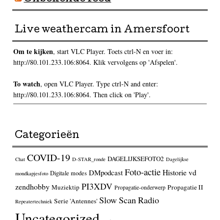
Live weathercam in Amersfoort
Om te kijken
, start VLC Player. Toets ctrl-N en voer in:
http://80.101.233.106:8064. Klik vervolgens op 'Afspelen'.
To watch
, open VLC Player. Type ctrl-N and enter:
http://80.101.233.106:8064. Then click on 'Play'.
Categorieën
COVID-19
DAGELIJKSEFOTO2
Chat
D-STAR_ronde
Dagelijkse
Foto-actie
Historie vd
DMpodcast
Digitale modes
mondkapjesfoto
PI3XDV
zendhobby
Muziektip
Propagatie II
Propagatie-onderwerp
Slow Scan Radio
Serie 'Antennes'
Repeatertechniek
Uncategorized