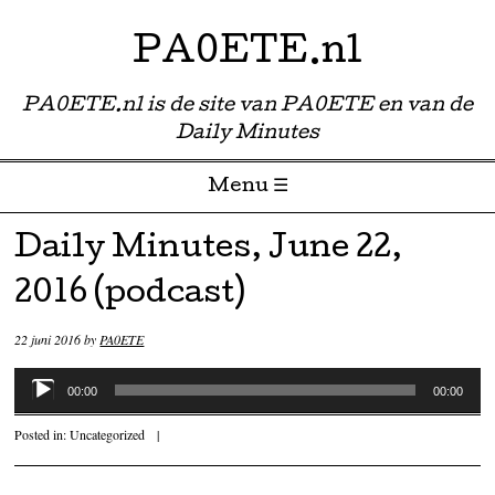
PA0ETE.nl
PA0ETE.nl is de site van PA0ETE en van de
Daily Minutes
Menu ☰
Skip to content
Daily Minutes, June 22,
2016 (podcast)
22 juni 2016
by
PA0ETE
Audiospeler
00:00
00:00
Posted in:
Uncategorized
|