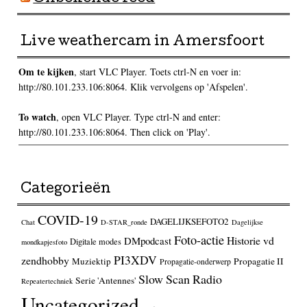
Live weathercam in Amersfoort
Om te kijken
, start VLC Player. Toets ctrl-N en voer in:
http://80.101.233.106:8064. Klik vervolgens op 'Afspelen'.
To watch
, open VLC Player. Type ctrl-N and enter:
http://80.101.233.106:8064. Then click on 'Play'.
Categorieën
COVID-19
DAGELIJKSEFOTO2
Chat
D-STAR_ronde
Dagelijkse
Foto-actie
Historie vd
DMpodcast
Digitale modes
mondkapjesfoto
PI3XDV
zendhobby
Muziektip
Propagatie II
Propagatie-onderwerp
Slow Scan Radio
Serie 'Antennes'
Repeatertechniek
Uncategorized