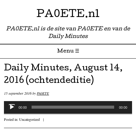
PA0ETE.nl
PA0ETE.nl is de site van PA0ETE en van de
Daily Minutes
Menu ☰
Skip to content
Daily Minutes, August 14,
2016 (ochtendeditie)
15 september 2016
by
PA0ETE
Audiospeler
00:00
00:00
Posted in:
Uncategorized
|