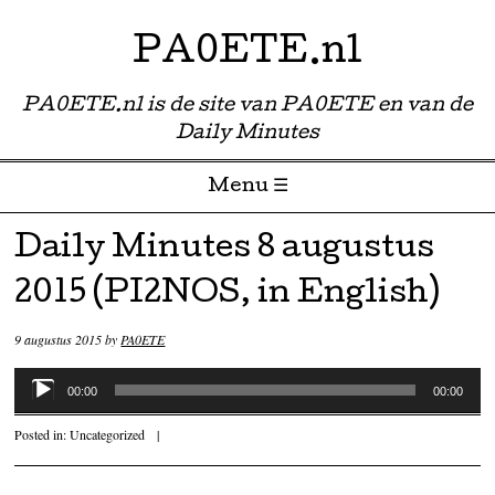
PA0ETE.nl
PA0ETE.nl is de site van PA0ETE en van de
Daily Minutes
Menu ☰
Skip to content
Daily Minutes 8 augustus
2015 (PI2NOS, in English)
9 augustus 2015
by
PA0ETE
Audiospeler
00:00
00:00
Posted in:
Uncategorized
|