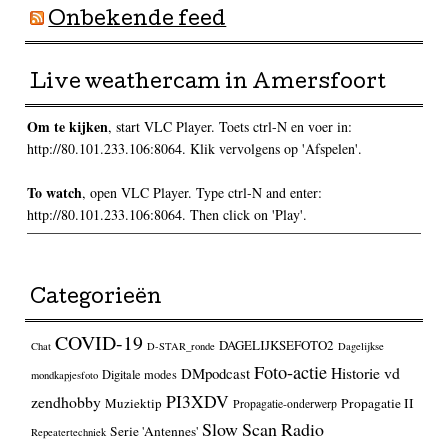
Onbekende feed
Live weathercam in Amersfoort
Om te kijken
, start VLC Player. Toets ctrl-N en voer in:
http://80.101.233.106:8064. Klik vervolgens op 'Afspelen'.
To watch
, open VLC Player. Type ctrl-N and enter:
http://80.101.233.106:8064. Then click on 'Play'.
Categorieën
COVID-19
DAGELIJKSEFOTO2
Chat
D-STAR_ronde
Dagelijkse
Foto-actie
Historie vd
DMpodcast
Digitale modes
mondkapjesfoto
PI3XDV
zendhobby
Muziektip
Propagatie II
Propagatie-onderwerp
Slow Scan Radio
Serie 'Antennes'
Repeatertechniek