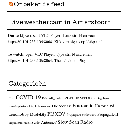
Onbekende feed
Live weathercam in Amersfoort
Om te kijken
, start VLC Player. Toets ctrl-N en voer in:
http://80.101.233.106:8064. Klik vervolgens op 'Afspelen'.
To watch
, open VLC Player. Type ctrl-N and enter:
http://80.101.233.106:8064. Then click on 'Play'.
Categorieën
COVID-19
DAGELIJKSEFOTO2
Chat
D-STAR_ronde
Dagelijkse
Foto-actie
Historie vd
DMpodcast
Digitale modes
mondkapjesfoto
PI3XDV
zendhobby
Muziektip
Propagatie II
Propagatie-onderwerp
Slow Scan Radio
Serie 'Antennes'
Repeatertechniek