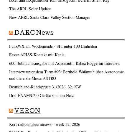
DXer and DXpeditioner Kan Mizoguchi, JA1BK, Silent Key
The ARRL Solar Update
New ARRL Santa Clara Valley Section Manager
DARC News
FunkWX am Wochenende - SFI unter 100 Einheiten
Erster ARISS-Kontakt mit Kenia
600. Jubiläumsausgabe mit Astronautin Rabea Rogge im Interview
Interview unter dem Turm #93: Berthold Waßmuth über Astronomie
und die erste Messe ASTRO
Deutschland-Rundspruch 31/2026, 32. KW
Drei ENAMS 2.0 Geräte sind am Netz
VERON
Kort radioamateurnieuws – week 32, 2026