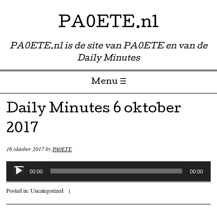
PA0ETE.nl
PA0ETE.nl is de site van PA0ETE en van de
Daily Minutes
Menu ☰
Skip to content
Daily Minutes 6 oktober
2017
16 oktober 2017
by
PA0ETE
Audiospeler
00:00
00:00
Posted in:
Uncategorized
|