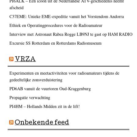
PI6ALK – Een icoon uit de Nederlandse ATV-geschiedenis neemt
afscheid
C37EME: Unieke EME-expeditie vanuit het Vorstendom Andorra
Ethiek en Operatingprocedures voor de Radioamateur
Interview met Astronaut Rabea Rogge LB9NJ te gast op HAM RADIO
Excursie SS Rotterdam en Rotterdams Radiomuseum
VRZA
Experimenten en meetactiviteiten voor radioamateurs tijdens de
gedeeltelijke zonsverduistering
PD6AB vanuit de vuurtoren Oud-Kraggenburg
Propagatie verwachting
PI4HM – Hollands Midden zit in de lift!
Onbekende feed