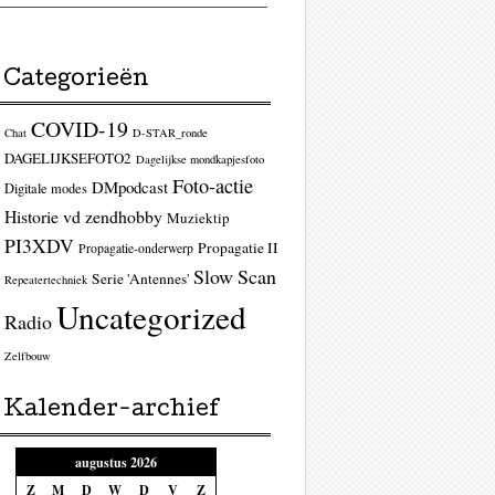
Categorieën
COVID-19
Chat
D-STAR_ronde
DAGELIJKSEFOTO2
Dagelijkse mondkapjesfoto
Foto-actie
DMpodcast
Digitale modes
Historie vd zendhobby
Muziektip
PI3XDV
Propagatie II
Propagatie-onderwerp
Slow Scan
Serie 'Antennes'
Repeatertechniek
Uncategorized
Radio
Zelfbouw
Kalender-archief
augustus 2026
Z
M
D
W
D
V
Z