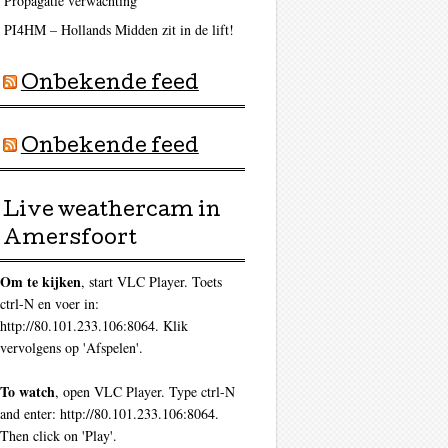
Propagatie verwachting
PI4HM – Hollands Midden zit in de lift!
Onbekende feed
Onbekende feed
Live weathercam in
Amersfoort
Om te kijken
, start VLC Player. Toets
ctrl-N en voer in:
http://80.101.233.106:8064. Klik
vervolgens op 'Afspelen'.
To watch
, open VLC Player. Type ctrl-N
and enter: http://80.101.233.106:8064.
Then click on 'Play'.