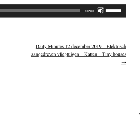
Gebruik
00:00
Omhoog/Omla
pijltoetsen
om
het
Daily Minutes 12 december 2019 – Elektrisch
on
volume
aangedreven vliegtuigen – Katten – Tiny houses
te
→
verhogen
of
te
verlagen.