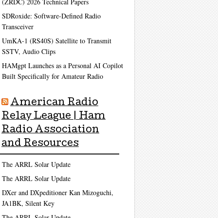
(ZRDC) 2026 Technical Papers
SDRoxide: Software-Defined Radio
Transceiver
UmKA-1 (RS40S) Satellite to Transmit
SSTV, Audio Clips
HAMgpt Launches as a Personal AI Copilot
Built Specifically for Amateur Radio
American Radio
Relay League | Ham
Radio Association
and Resources
The ARRL Solar Update
The ARRL Solar Update
DXer and DXpeditioner Kan Mizoguchi,
JA1BK, Silent Key
The ARRL Solar Update