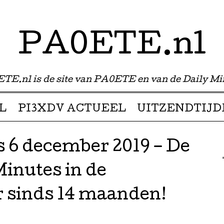
PA0ETE.nl
TE.nl is de site van PA0ETE en van de Daily Mi
L
PI3XDV ACTUEEL
UITZENDTIJD
 6 december 2019 – De
Minutes in de
 sinds 14 maanden!