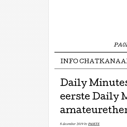
PA0E
Menu ☰
Skip to content
INFO CHATKANAA
Daily Minutes
eerste Daily 
amateurether
6 december 2019
by
PA0ETE