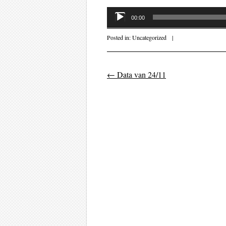
Audiospeler
00:00
Posted in:
Uncategorized
|
←
Data van 24/11
Post navigati