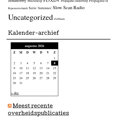
PI3XDV
zendhobby
Muziektip
Propagatie II
Propagatie-onderwerp
Slow Scan Radio
Serie 'Antennes'
Repeatertechniek
Uncategorized
Zelfbouw
Kalender-archief
augustus 2026
Z
M
D
W
D
V
Z
1
2
3
4
5
6
7
8
9
10
11
12
13
14
15
16
17
18
19
20
21
22
23
24
25
26
27
28
29
30
31
« dec
Meest recente
overheidspublicaties