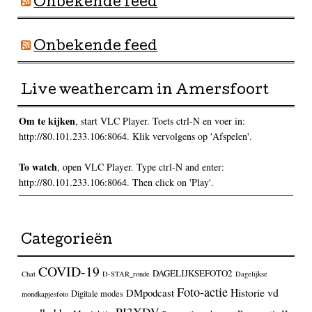
Onbekende feed
Onbekende feed
Live weathercam in Amersfoort
Om te kijken
, start VLC Player. Toets ctrl-N en voer in:
http://80.101.233.106:8064. Klik vervolgens op 'Afspelen'.
To watch
, open VLC Player. Type ctrl-N and enter:
http://80.101.233.106:8064. Then click on 'Play'.
Categorieën
COVID-19
DAGELIJKSEFOTO2
Chat
D-STAR_ronde
Dagelijkse
Foto-actie
Historie vd
DMpodcast
Digitale modes
mondkapjesfoto