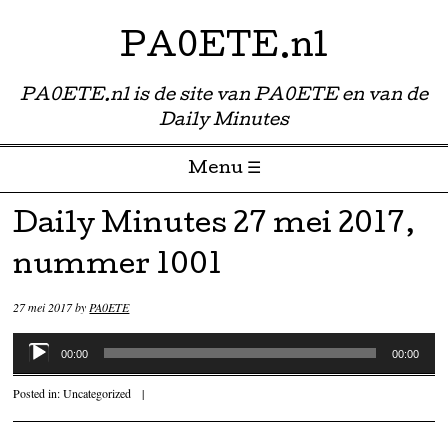
PA0ETE.nl
PA0ETE.nl is de site van PA0ETE en van de
Daily Minutes
Menu ☰
Skip to content
Daily Minutes 27 mei 2017,
nummer 1001
27 mei 2017
by
PA0ETE
Audiospeler
00:00
00:00
Posted in:
Uncategorized
|