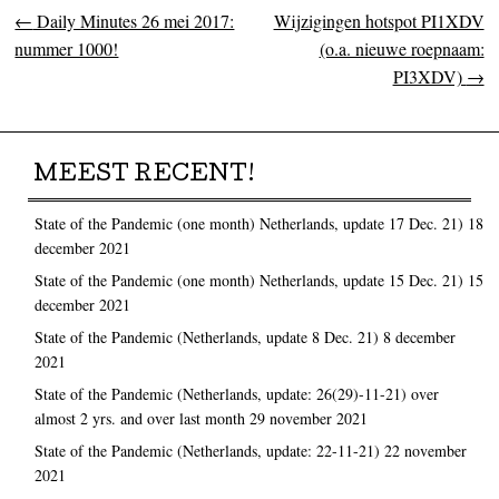
←
Daily Minutes 26 mei 2017:
Wijzigingen hotspot PI1XDV
Post navigation
nummer 1000!
(o.a. nieuwe roepnaam:
PI3XDV)
→
MEEST RECENT!
State of the Pandemic (one month) Netherlands, update 17 Dec. 21)
18
december 2021
State of the Pandemic (one month) Netherlands, update 15 Dec. 21)
15
december 2021
State of the Pandemic (Netherlands, update 8 Dec. 21)
8 december
2021
State of the Pandemic (Netherlands, update: 26(29)-11-21) over
almost 2 yrs. and over last month
29 november 2021
State of the Pandemic (Netherlands, update: 22-11-21)
22 november
2021