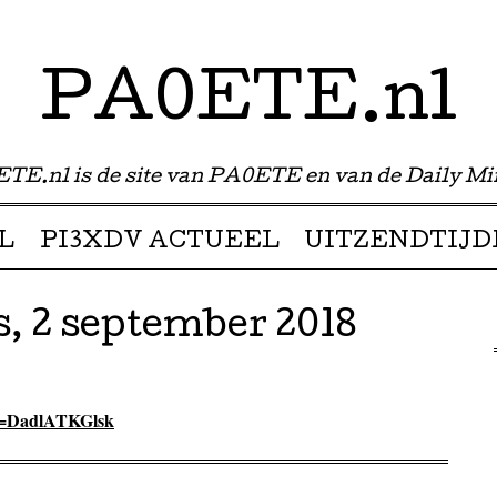
PA0ETE.nl
TE.nl is de site van PA0ETE en van de Daily Mi
L
PI3XDV ACTUEEL
UITZENDTIJD
, 2 september 2018
?v=DadlATKGlsk