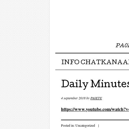
PA0E
Menu ☰
Skip to content
INFO CHATKANAA
Daily Minutes
4 september 2018
by
PA0ETE
https://www.youtube.com/watch
Posted in:
Uncategorized
|