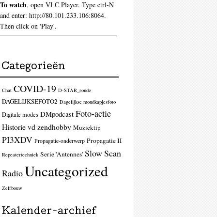
To watch
, open VLC Player. Type ctrl-N
and enter: http://80.101.233.106:8064.
Then click on 'Play'.
Categorieën
COVID-19
Chat
D-STAR_ronde
DAGELIJKSEFOTO2
Dagelijkse mondkapjesfoto
Foto-actie
DMpodcast
Digitale modes
Historie vd zendhobby
Muziektip
PI3XDV
Propagatie II
Propagatie-onderwerp
Slow Scan
Serie 'Antennes'
Repeatertechniek
Uncategorized
Radio
Zelfbouw
Kalender-archief