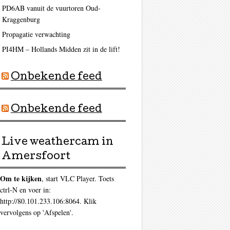
PD6AB vanuit de vuurtoren Oud-
Kraggenburg
Propagatie verwachting
PI4HM – Hollands Midden zit in de lift!
Onbekende feed
Onbekende feed
Live weathercam in
Amersfoort
Om te kijken
, start VLC Player. Toets
ctrl-N en voer in:
http://80.101.233.106:8064. Klik
vervolgens op 'Afspelen'.