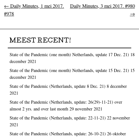
←
Daily Minutes, 1 mei 2017.
Daily Minutes, 3 mei 2017. #980
Post navigation
#978
→
MEEST RECENT!
State of the Pandemic (one month) Netherlands, update 17 Dec. 21)
18
december 2021
State of the Pandemic (one month) Netherlands, update 15 Dec. 21)
15
december 2021
State of the Pandemic (Netherlands, update 8 Dec. 21)
8 december
2021
State of the Pandemic (Netherlands, update: 26(29)-11-21) over
almost 2 yrs. and over last month
29 november 2021
State of the Pandemic (Netherlands, update: 22-11-21)
22 november
2021
State of the Pandemic (Netherlands, update: 26-10-21)
26 oktober