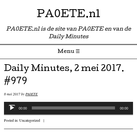
PA0ETE.nl
PA0ETE.nl is de site van PA0ETE en van de
Daily Minutes
Menu ☰
Skip to content
Daily Minutes, 2 mei 2017.
#979
8 mei 2017
by
PA0ETE
Audiospeler
00:00
00:00
Posted in:
Uncategorized
|