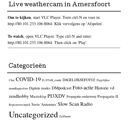
Live weathercam in Amersfoort
Om te kijken
, start VLC Player. Toets ctrl-N en voer in:
http://80.101.233.106:8064. Klik vervolgens op 'Afspelen'.
To watch
, open VLC Player. Type ctrl-N and enter:
http://80.101.233.106:8064. Then click on 'Play'.
Categorieën
COVID-19
DAGELIJKSEFOTO2
Chat
D-STAR_ronde
Dagelijkse
Foto-actie
Historie vd
DMpodcast
Digitale modes
mondkapjesfoto
PI3XDV
zendhobby
Muziektip
Propagatie II
Propagatie-onderwerp
Slow Scan Radio
Serie 'Antennes'
Repeatertechniek
Uncategorized
Zelfbouw