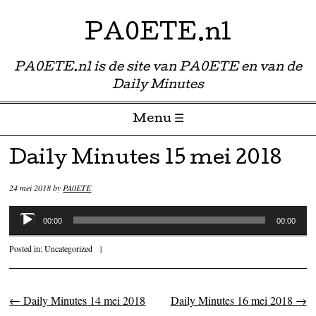
PA0ETE.nl
PA0ETE.nl is de site van PA0ETE en van de
Daily Minutes
Menu ☰
Skip to content
Daily Minutes 15 mei 2018
24 mei 2018
by
PA0ETE
Audiospeler
00:00
00:00
Posted in:
Uncategorized
|
←
Daily Minutes 14 mei 2018
Daily Minutes 16 mei 2018
→
Post navigation