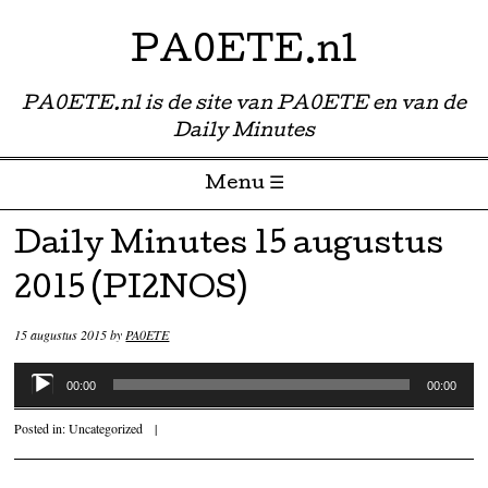
PA0ETE.nl
PA0ETE.nl is de site van PA0ETE en van de
Daily Minutes
Menu ☰
Skip to content
Daily Minutes 15 augustus
2015 (PI2NOS)
15 augustus 2015
by
PA0ETE
Audiospeler
00:00
00:00
Posted in:
Uncategorized
|