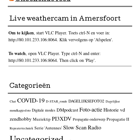
Live weathercam in Amersfoort
Om te kijken
, start VLC Player. Toets ctrl-N en voer in:
http://80.101.233.106:8064. Klik vervolgens op 'Afspelen'.
To watch
, open VLC Player. Type ctrl-N and enter:
http://80.101.233.106:8064. Then click on 'Play'.
Categorieën
COVID-19
DAGELIJKSEFOTO2
Chat
D-STAR_ronde
Dagelijkse
Foto-actie
Historie vd
DMpodcast
Digitale modes
mondkapjesfoto
PI3XDV
zendhobby
Muziektip
Propagatie II
Propagatie-onderwerp
Slow Scan Radio
Serie 'Antennes'
Repeatertechniek
Uncategorized