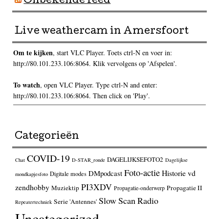
Onbekende feed
Live weathercam in Amersfoort
Om te kijken
, start VLC Player. Toets ctrl-N en voer in:
http://80.101.233.106:8064. Klik vervolgens op 'Afspelen'.
To watch
, open VLC Player. Type ctrl-N and enter:
http://80.101.233.106:8064. Then click on 'Play'.
Categorieën
COVID-19
DAGELIJKSEFOTO2
Chat
D-STAR_ronde
Dagelijkse
Foto-actie
Historie vd
DMpodcast
Digitale modes
mondkapjesfoto
PI3XDV
zendhobby
Muziektip
Propagatie II
Propagatie-onderwerp
Slow Scan Radio
Serie 'Antennes'
Repeatertechniek
Uncategorized